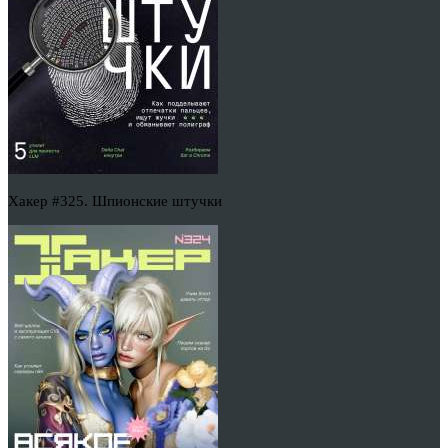
Хакер #325. Шпионские штучки