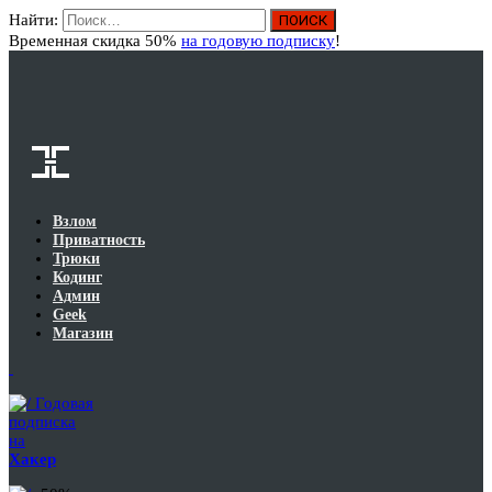
Найти:
Вход
Временная скидка 50%
на годовую подписку
!
Взлом
Приватность
Трюки
Кодинг
Админ
Geek
Магазин
Годовая
подписка
на
Хакер