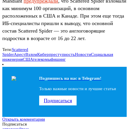
Mandiant
предупреждали
, что Scattered Spider взломали
как минимум 100 организаций, в основном
расположенных в США и Канаде. При этом еще тогда
ИБ-специалисты пришли к выводу, что основной
состав Scattered Spider — это англоговорящие
подростки в возрасте от 16 до 22 лет.
Теги:
Scattered
Spider
Арест
Взлом
Киберпреступность
Новости
Социальная
инженерия
США
телекомы
фишинг
Подпишись на наc в Telegram!
Только важные новости и лучшие статьи
Подписаться
Открыть комментарии
Подписаться