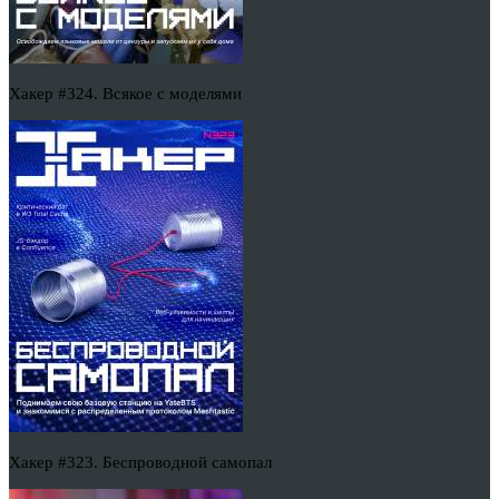
Хакер #324. Всякое с моделями
Хакер #323. Беспроводной самопал