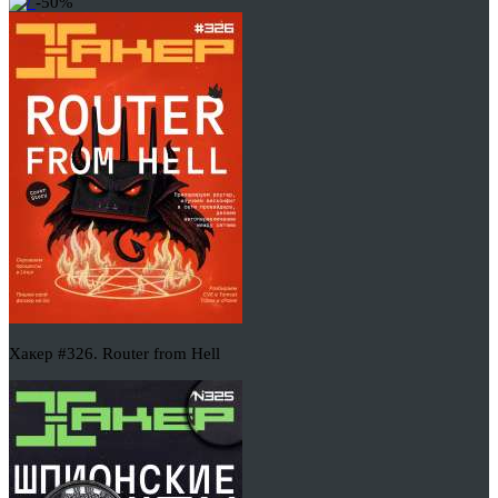
-50%
Хакер #326. Router from Hell