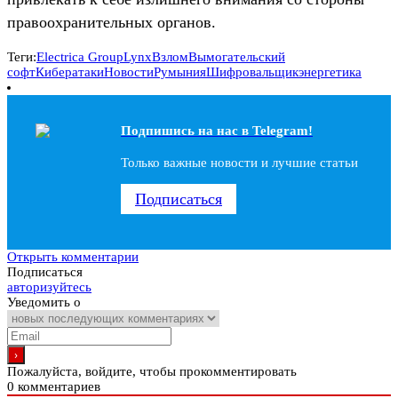
правоохранительных органов.
Теги:
Electrica Group
Lynx
Взлом
Вымогательский
софт
Кибератаки
Новости
Румыния
Шифровальщик
энергетика
Подпишись на наc в Telegram!
Только важные новости и лучшие статьи
Подписаться
Открыть комментарии
Подписаться
авторизуйтесь
Уведомить о
Пожалуйста, войдите, чтобы прокомментировать
0
комментариев