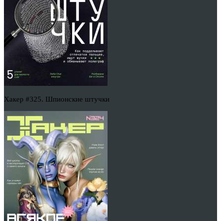
Хакер #325. Шпионские штучки