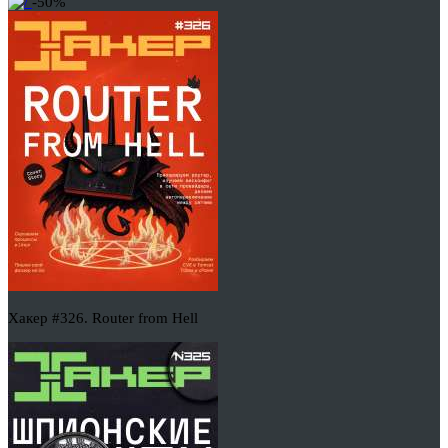
-50%
Хакер #326. Router from Hell