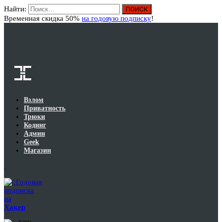
Найти:
Вход
Временная скидка 50%
на годовую подписку
!
Взлом
Приватность
Трюки
Кодинг
Админ
Geek
Магазин
Годовая
подписка
на
Хакер