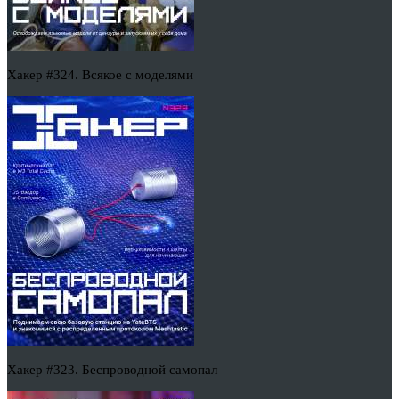
Хакер #324. Всякое с моделями
Хакер #323. Беспроводной самопал