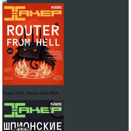
-50%
Хакер #326. Router from Hell