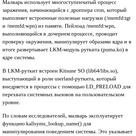
Малварь использует многоступенчатый процесс
заражения, начинающийся с дроппера cron, который
выполняет встроенные полезные нагрузки (/memfd:tgt
и /memfd:wpn) из памяти. Пейлоад /memfd:wpn,
выполняющийся в дочернем процессе, проводит
проверку окружения, манипулирует образами ядра и в
итоге развертывает LKM-модуль руткита (puma.ko) в
ядре системы.
В LKM-руткит встроен Kitsune SO (lib64/libs.so),
выступающий в роли userland-руткита, который
внедряется в процессы с помощью LD_PRELOAD для
перехвата системных вызовов на пользовательском
уровне.
По словам исследователей, малварь эксплуатирует
функцию kallsyms_lookup_name() для
манипулирования поведением системы. Это указывает