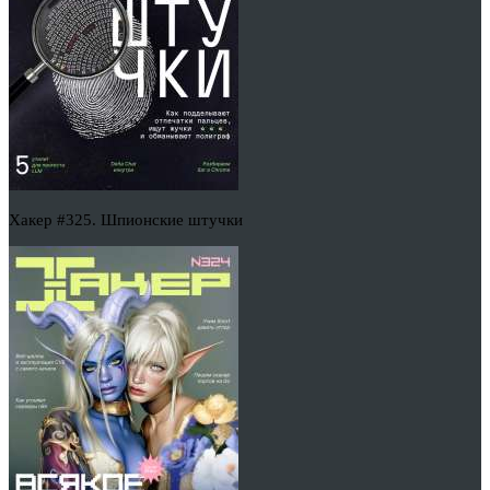
Хакер #325. Шпионские штучки