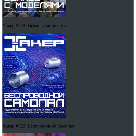
Хакер #324. Всякое с моделями
Хакер #323. Беспроводной самопал