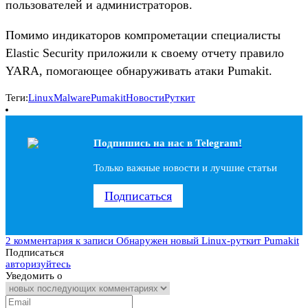
пользователей и администраторов.
Помимо индикаторов компрометации специалисты
Elastic Security приложили к своему отчету правило
YARA, помогающее обнаруживать атаки Pumakit.
Теги:
Linux
Malware
Pumakit
Новости
Руткит
Подпишись на наc в Telegram!
Только важные новости и лучшие статьи
Подписаться
2 комментария
к записи Обнаружен новый Linux-руткит Pumakit
Подписаться
авторизуйтесь
Уведомить о