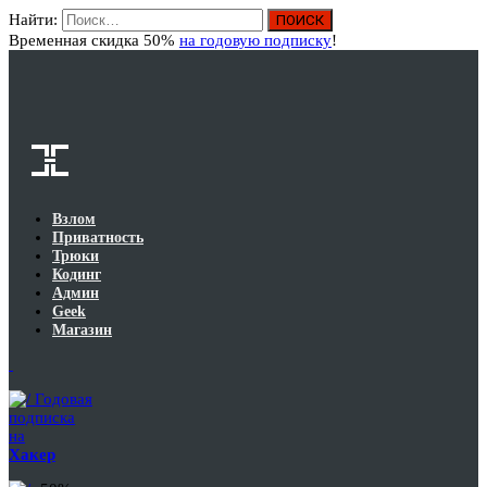
Найти:
Вход
Временная скидка 50%
на годовую подписку
!
Взлом
Приватность
Трюки
Кодинг
Админ
Geek
Магазин
Годовая
подписка
на
Хакер