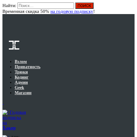
Найти:
Вход
Временная скидка 50%
на годовую подписку
!
Взлом
Приватность
Трюки
Кодинг
Админ
Geek
Магазин
Годовая
подписка
на
Хакер