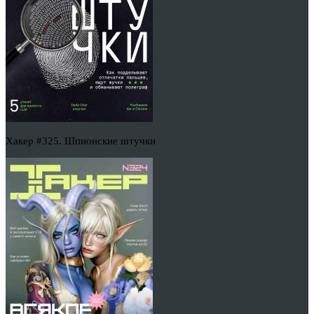
Хакер #325. Шпионские штучки