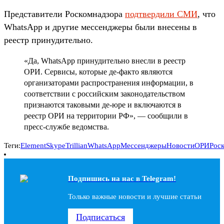
Представители Роскомнадзора
подтвердили СМИ
, что
WhatsApp и другие мессенджеры были внесены в
реестр принудительно.
«Да, WhatsApp принудительно внесли в реестр
ОРИ. Сервисы, которые де-факто являются
организаторами распространения информации, в
соответствии с российским законодательством
признаются таковыми де-юре и включаются в
реестр ОРИ на территории РФ», — сообщили в
пресс-службе ведомства.
Теги:
Element
Skype
Trillian
WhatsApp
Мессенджеры
Новости
ОРИ
Рос
Подпишись на наc в Telegram!
Только важные новости и лучшие статьи
Подписаться