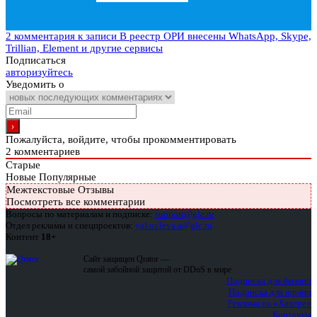
2 комментария
к записи В реестр ОРИ внесены WhatsApp, Skype,
Trillian, Element и другие сервисы
Подписаться
авторизуйтесь
Уведомить о
Пожалуйста, войдите, чтобы прокомментировать
2
комментариев
Старые
Новые
Популярные
Межтекстовые Отзывы
Посмотреть все комментарии
Вопросы по материалам и подписке:
support@glc.ru
Отдел рекламы и спецпроектов:
yakovleva.a@glc.ru
Контент
18+
Сайт защищен Qrator —
самой забойной защитой от DDoS в мире
Подписка для физлиц
Подписка для юрлиц
Реклама на «Хакере»
Контакты