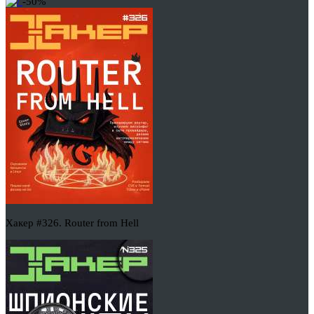
-50%
Хакер #326. Router from Hell