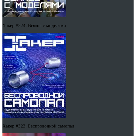
Хакер #324. Всякое с моделями
Хакер #323. Беспроводной самопал