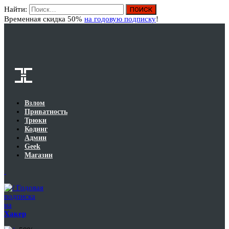
Найти:
Вход
Временная скидка 50%
на годовую подписку
!
Взлом
Приватность
Трюки
Кодинг
Админ
Geek
Магазин
Годовая
подписка
на
Хакер