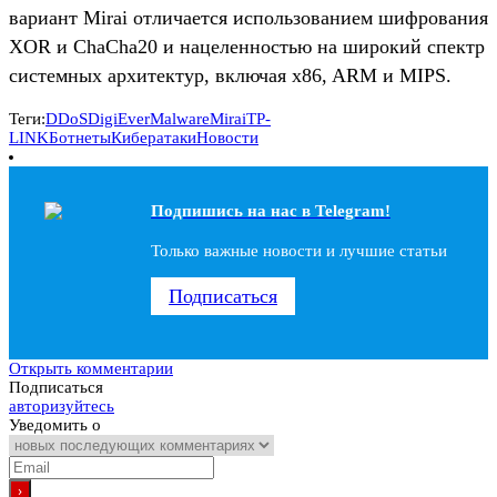
вариант Mirai отличается использованием шифрования
XOR и ChaCha20 и нацеленностью на широкий спектр
системных архитектур, включая x86, ARM и MIPS.
Теги:
DDoS
DigiEver
Malware
Mirai
TP-
LINK
Ботнеты
Кибератаки
Новости
Подпишись на наc в Telegram!
Только важные новости и лучшие статьи
Подписаться
Открыть комментарии
Подписаться
авторизуйтесь
Уведомить о