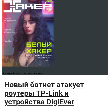
Хакер #322. Белый хакер
Новый ботнет атакует
роутеры TP-Link и
устройства DigiEver