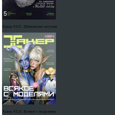
Хакер #325. Шпионские штучки
Хакер #324. Всякое с моделями