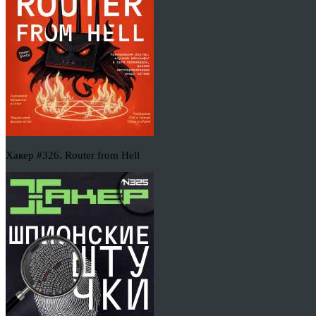
Хакер #326. Router from Hell