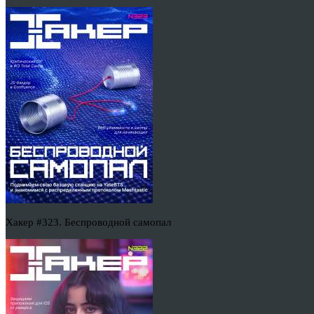
Хакер #323. Беспроводной самопал