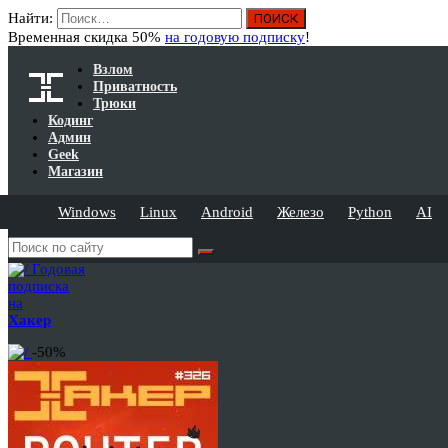
Найти:
Временная скидка 50%
на годовую подписку
!
Взлом
Приватность
Трюки
Кодинг
Админ
Geek
Магазин
Windows
Linux
Android
Железо
Python
AI
Годовая
подписка
на
Хакер
-50%