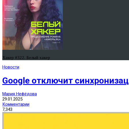
Хакер #322. Белый хакер
Новости
Google отключит синхронизац
Мария Нефёдова
29.01.2025
Комментарии
7,343