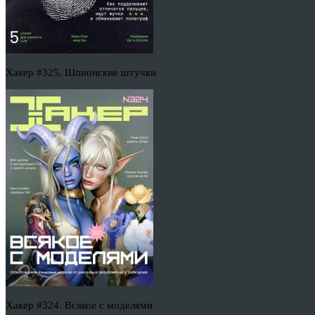
Хакер #325. Шпионские штучки
Хакер #324. Всякое с моделями