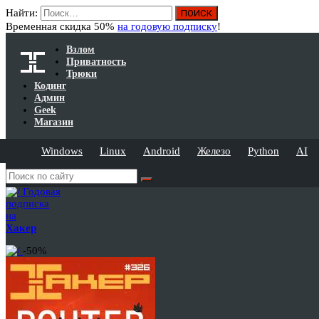
Найти:
Временная скидка 50%
на годовую подписку
!
Взлом
Приватность
Трюки
Кодинг
Админ
Geek
Магазин
Windows
Linux
Android
Железо
Python
AI
Годовая
подписка
на
Хакер
-50%