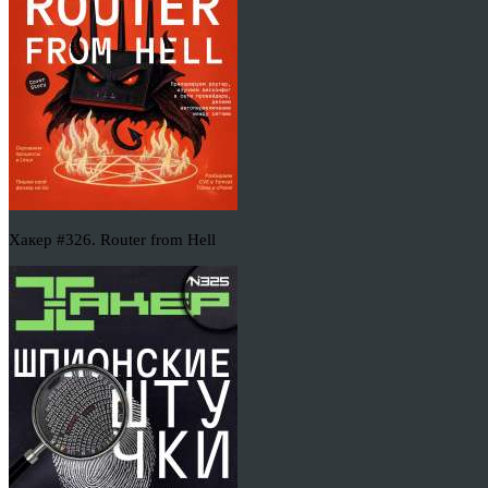
Хакер #326. Router from Hell