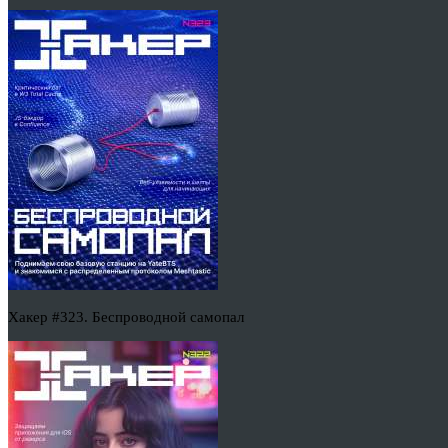
Хакер #323. Беспроводной самопал