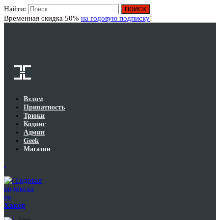
Найти:
Вход
Временная скидка 50%
на годовую подписку
!
Взлом
Приватность
Трюки
Кодинг
Админ
Geek
Магазин
Годовая
подписка
на
Хакер