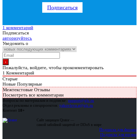
Подписаться
1 комментарий
Подписаться
авторизуйтесь
Уведомить о
Пожалуйста, войдите, чтобы прокомментировать
1
Комментарий
Старые
Новые
Популярные
Межтекстовые Отзывы
Посмотреть все комментарии
Вопросы по материалам и подписке:
support@glc.ru
Отдел рекламы и спецпроектов:
yakovleva.a@glc.ru
Контент
18+
Сайт защищен Qrator —
самой забойной защитой от DDoS в мире
Подписка для физлиц
Подписка для юрлиц