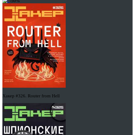
-50%
Хакер #326. Router from Hell