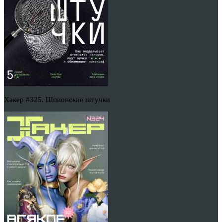
Хакер #325. Шпионские штучки