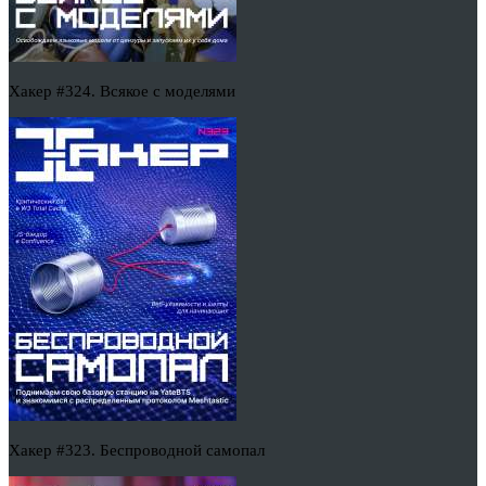
Хакер #324. Всякое с моделями
Хакер #323. Беспроводной самопал