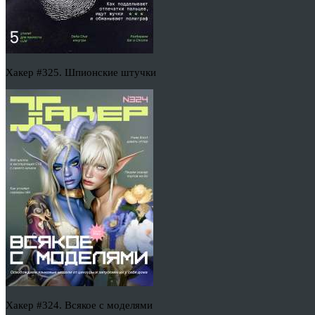
Хакер #325. Шпионские штучки
Хакер #324. Всякое с моделями