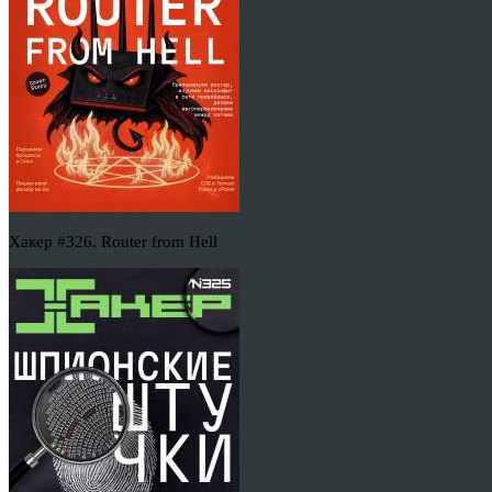
Хакер #326. Router from Hell