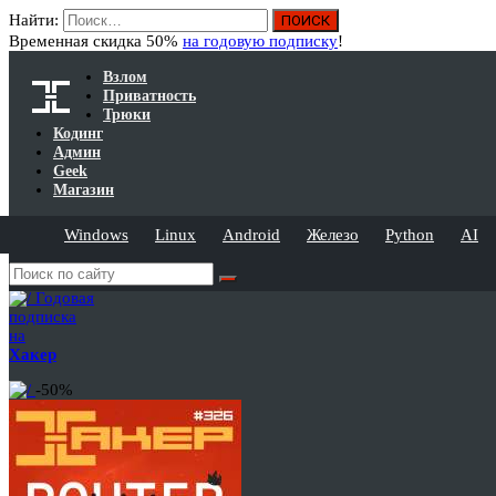
Найти:
Временная скидка 50%
на годовую подписку
!
Взлом
Приватность
Трюки
Кодинг
Админ
Geek
Магазин
Windows
Linux
Android
Железо
Python
AI
Годовая
подписка
на
Хакер
-50%