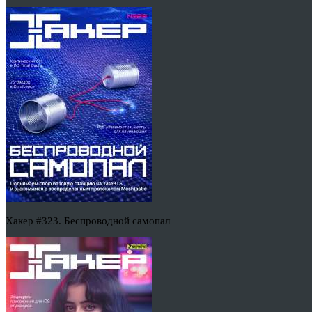
Хакер #323. Беспроводной самопал