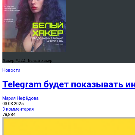
Хакер #322. Белый хакер
Новости
Telegram будет показывать и
Мария Нефёдова
03.03.2025
3 комментария
78,884