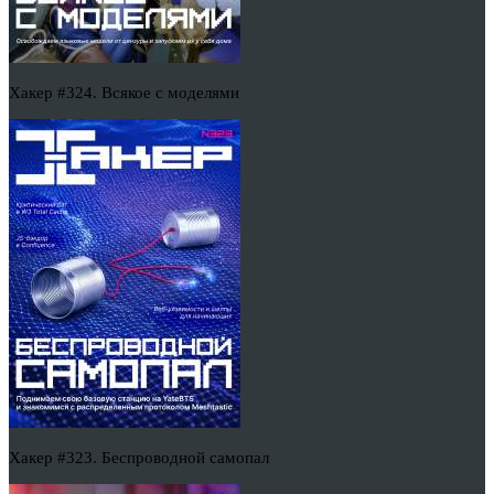
Хакер #324. Всякое с моделями
Хакер #323. Беспроводной самопал