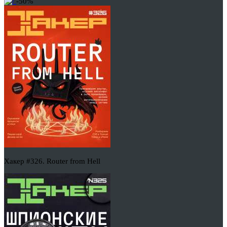
-50%
Хакер #326. Router from Hell