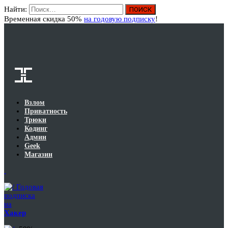
Найти:
Вход
Временная скидка 50%
на годовую подписку
!
Взлом
Приватность
Трюки
Кодинг
Админ
Geek
Магазин
Годовая
подписка
на
Хакер