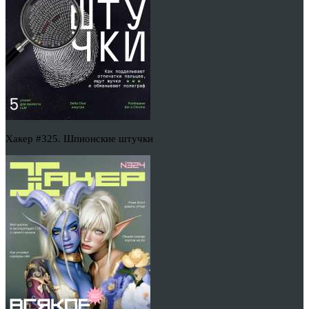
Хакер #325. Шпионские штучки