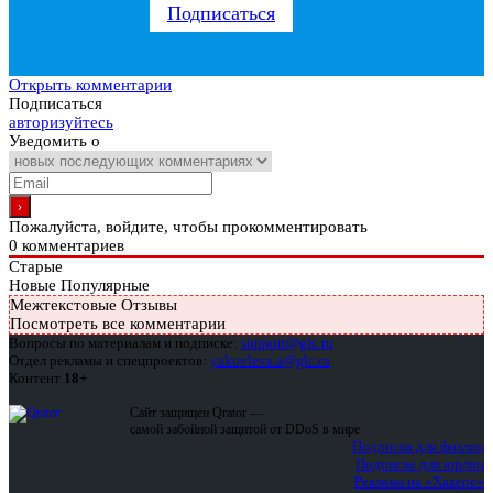
Подписаться
Открыть комментарии
Подписаться
авторизуйтесь
Уведомить о
Пожалуйста, войдите, чтобы прокомментировать
0
комментариев
Старые
Новые
Популярные
Межтекстовые Отзывы
Посмотреть все комментарии
Вопросы по материалам и подписке:
support@glc.ru
Отдел рекламы и спецпроектов:
yakovleva.a@glc.ru
Контент
18+
Сайт защищен Qrator —
самой забойной защитой от DDoS в мире
Подписка для физлиц
Подписка для юрлиц
Реклама на «Хакере»