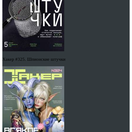
Хакер #325. Шпионские штучки