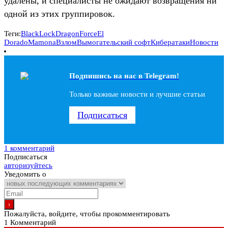
удалены, и специалисты не ожидают возвращения ни
одной из этих группировок.
Теги:
BlackLock
DragonForce
El
Dorado
Mamona
Взлом
Вымогательский софт
Кибератаки
Новости
Подпишись на наc в Telegram!
Только важные новости и лучшие статьи
Подписаться
1 комментарий
Подписаться
авторизуйтесь
Уведомить о
Пожалуйста, войдите, чтобы прокомментировать
1
Комментарий