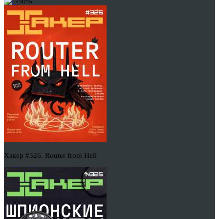
-50%
Хакер #326. Router from Hell