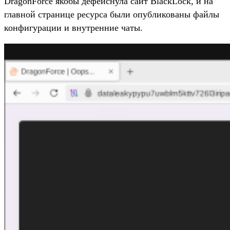
DragonForce якобы дефейснула сайт BlackLock, и на
главной странице ресурса были опубликованы файлы
конфигурации и внутренние чаты.