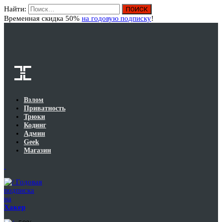
Найти:
Вход
Временная скидка 50%
на годовую подписку
!
Взлом
Приватность
Трюки
Кодинг
Админ
Geek
Магазин
Годовая
подписка
на
Хакер