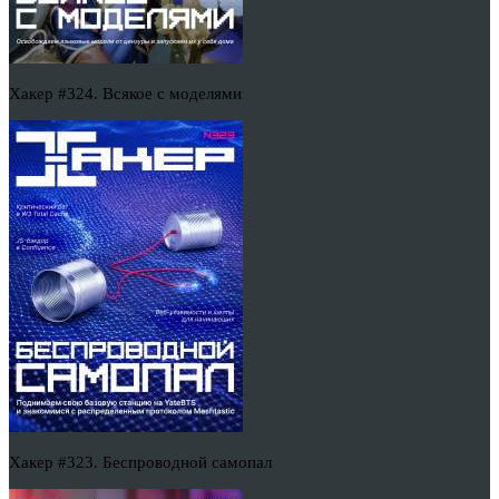
Хакер #324. Всякое с моделями
Хакер #323. Беспроводной самопал