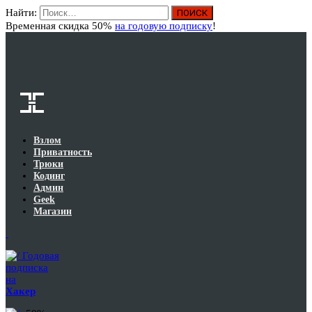
Найти:
Вход
Временная скидка 50%
на годовую подписку
!
Взлом
Приватность
Трюки
Кодинг
Админ
Geek
Магазин
Годовая
подписка
на
Хакер