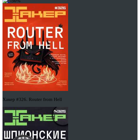
-50%
Хакер #326. Router from Hell