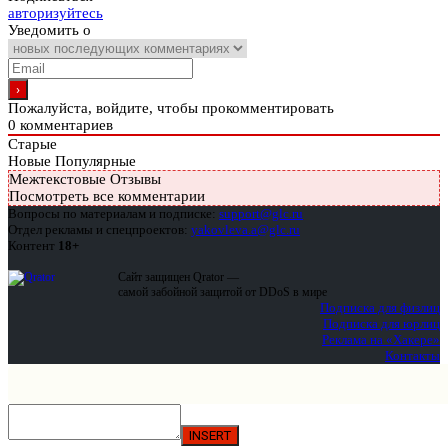
авторизуйтесь
Уведомить о
Пожалуйста, войдите, чтобы прокомментировать
0
комментариев
Старые
Новые
Популярные
Межтекстовые Отзывы
Посмотреть все комментарии
Вопросы по материалам и подписке:
support@glc.ru
Отдел рекламы и спецпроектов:
yakovleva.a@glc.ru
Контент
18+
Сайт защищен Qrator —
самой забойной защитой от DDoS в мире
Подписка для физлиц
Подписка для юрлиц
Реклама на «Хакере»
Контакты
INSERT