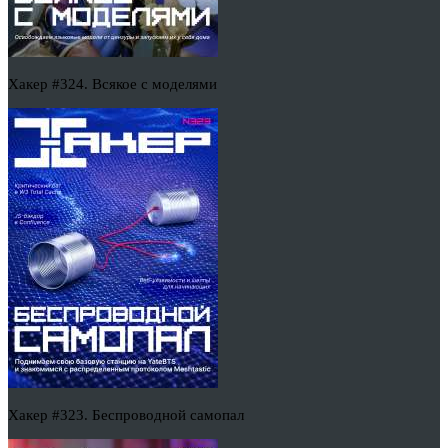
Хакер #324. Всякое с моделями
Хакер #323. Беспроводной самопал