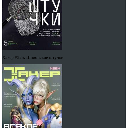
Хакер #325. Шпионские штучки