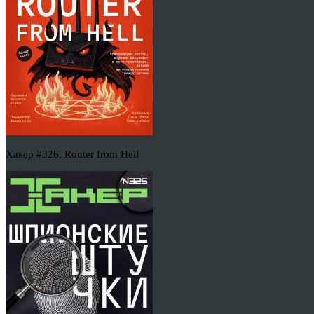
Хакер #326. Router from Hell