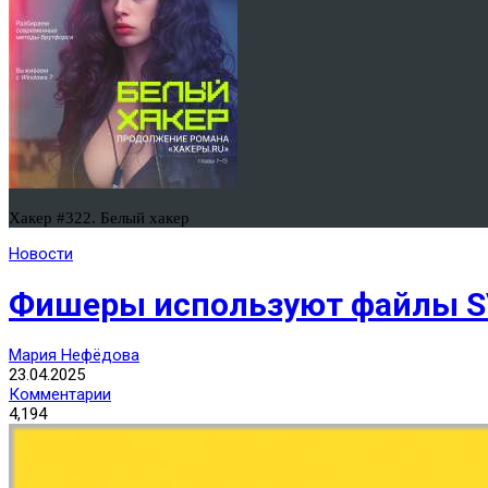
Хакер #322. Белый хакер
Новости
Фишеры используют файлы S
Мария Нефёдова
23.04.2025
Комментарии
4,194