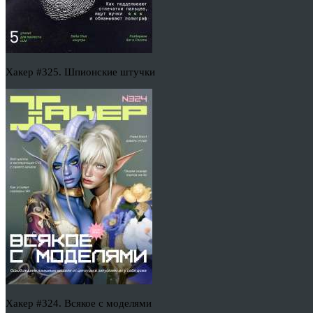
Хакер #325. Шпионские штучки
Хакер #324. Всякое с моделями