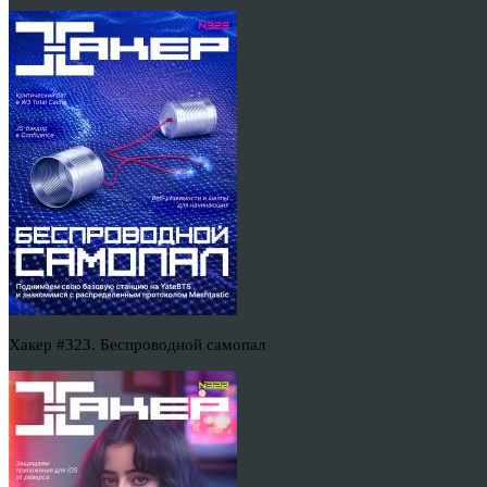
Хакер #323. Беспроводной самопал