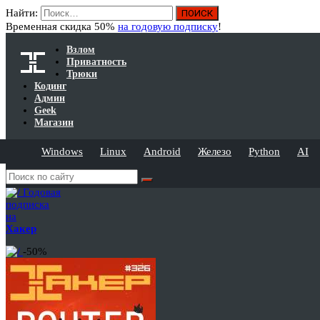
Найти:
Временная скидка 50%
на годовую подписку
!
Взлом
Приватность
Трюки
Кодинг
Админ
Geek
Магазин
Windows
Linux
Android
Железо
Python
AI
Годовая
подписка
на
Хакер
-50%