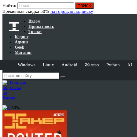
Найти:
Временная скидка 50%
на годовую подписку
!
Взлом
Приватность
Трюки
Кодинг
Админ
Geek
Магазин
Windows
Linux
Android
Железо
Python
AI
Годовая
подписка
на
Хакер
-50%