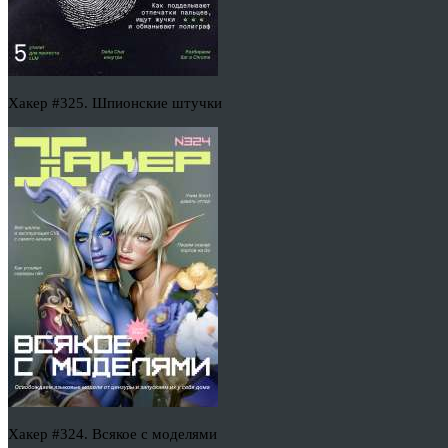
Хакер #325. Шпионские штучки
Хакер #324. Всякое с моделями