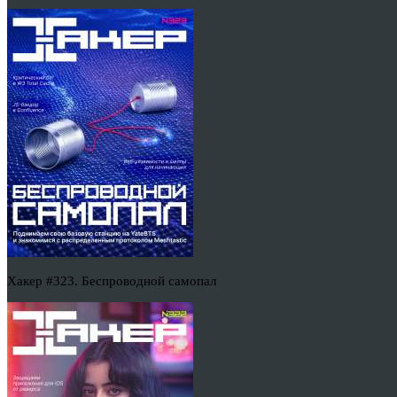
Хакер #323. Беспроводной самопал