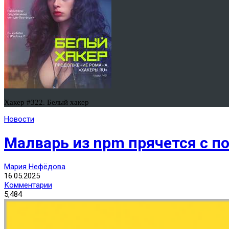
Хакер #322. Белый хакер
Новости
Малварь из npm прячется с п
Мария Нефёдова
16.05.2025
Комментарии
5,484