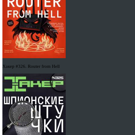
Хакер #326. Router from Hell