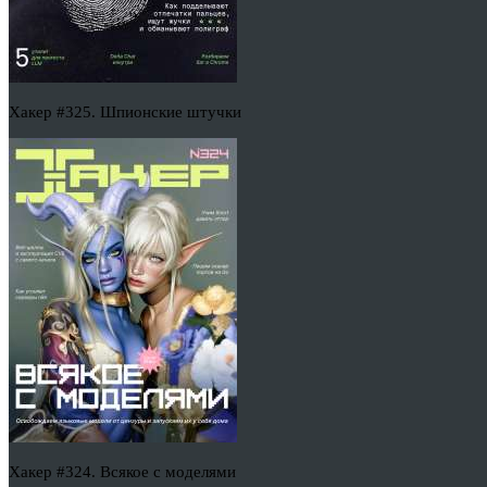
Хакер #325. Шпионские штучки
Хакер #324. Всякое с моделями