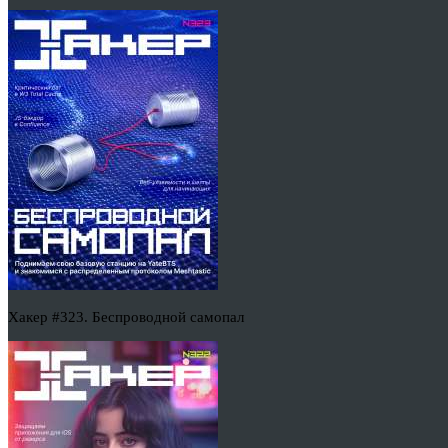
Хакер #323. Беспроводной самопал