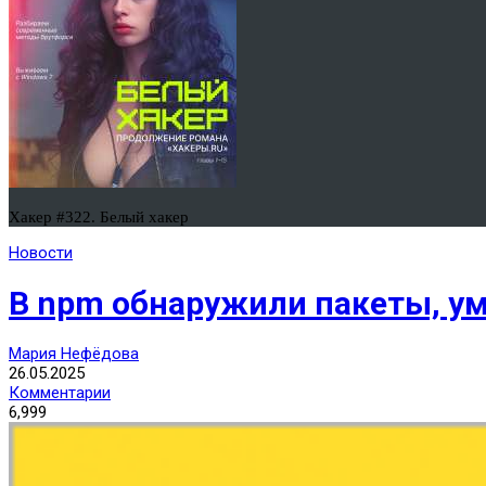
Хакер #322. Белый хакер
Новости
В npm обнаружили пакеты, 
Мария Нефёдова
26.05.2025
Комментарии
6,999