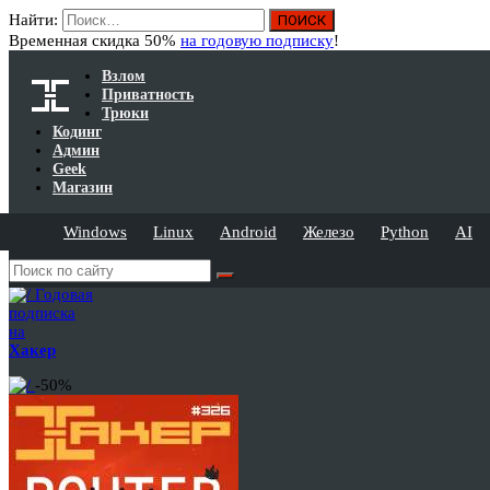
Найти:
Временная скидка 50%
на годовую подписку
!
Взлом
Приватность
Трюки
Кодинг
Админ
Geek
Магазин
Windows
Linux
Android
Железо
Python
AI
Годовая
подписка
на
Хакер
-50%