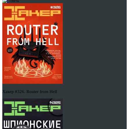
-50%
Хакер #326. Router from Hell