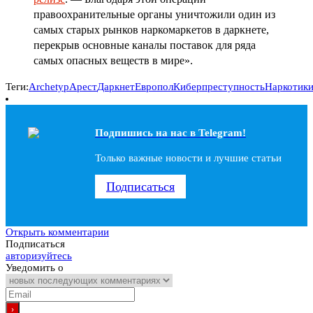
правоохранительные органы уничтожили один из
самых старых рынков наркомаркетов в даркнете,
перекрыв основные каналы поставок для ряда
самых опасных веществ в мире».
Теги:
Archetyp
Арест
Даркнет
Европол
Киберпреступность
Наркотик
Подпишись на наc в Telegram!
Только важные новости и лучшие статьи
Подписаться
Открыть комментарии
Подписаться
авторизуйтесь
Уведомить о