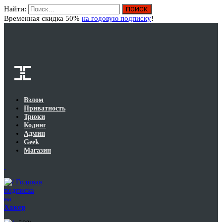
Найти:
Вход
Временная скидка 50%
на годовую подписку
!
Взлом
Приватность
Трюки
Кодинг
Админ
Geek
Магазин
Годовая
подписка
на
Хакер