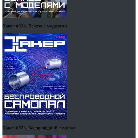
Хакер #324. Всякое с моделями
Хакер #323. Беспроводной самопал