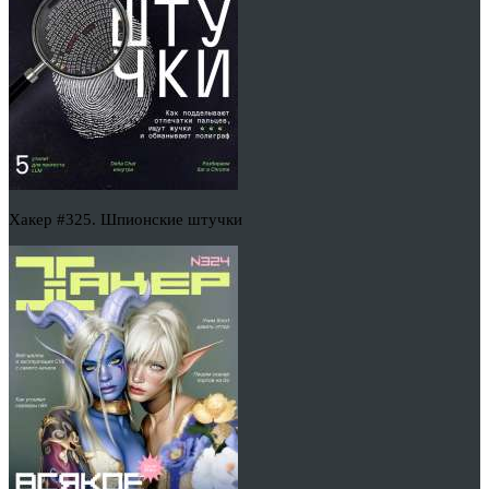
Хакер #325. Шпионские штучки