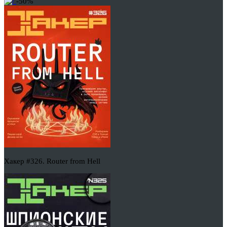
-50%
Хакер #326. Router from Hell