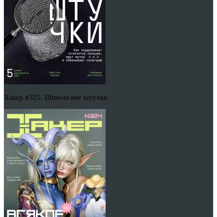
Хакер #325. Шпионские штучки