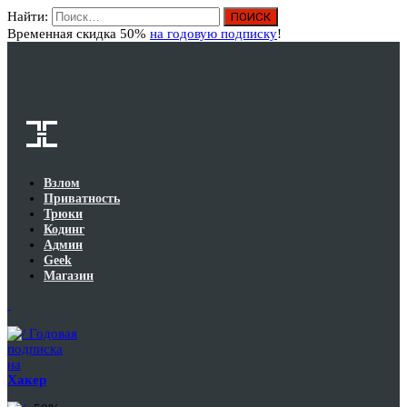
Найти:
Вход
Временная скидка 50%
на годовую подписку
!
Взлом
Приватность
Трюки
Кодинг
Админ
Geek
Магазин
Годовая
подписка
на
Хакер