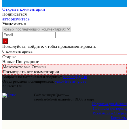
Открыть комментарии
Подписаться
авторизуйтесь
Уведомить о
Пожалуйста, войдите, чтобы прокомментировать
0
комментариев
Старые
Новые
Популярные
Межтекстовые Отзывы
Посмотреть все комментарии
Вопросы по материалам и подписке:
support@glc.ru
Отдел рекламы и спецпроектов:
yakovleva.a@glc.ru
Контент
18+
Сайт защищен Qrator —
самой забойной защитой от DDoS в мире
Подписка для физлиц
Подписка для юрлиц
Реклама на «Хакере»
Контакты