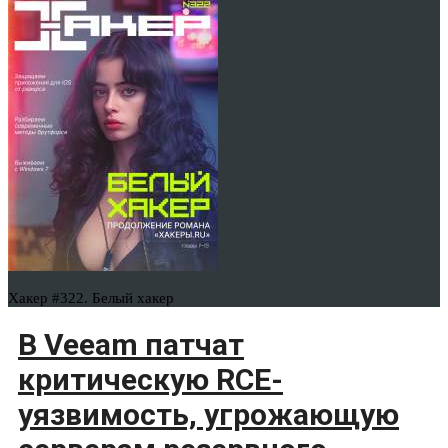
Хакер #322. Белый хакер
В Veeam патчат
критическую RCE-
уязвимость, угрожающую