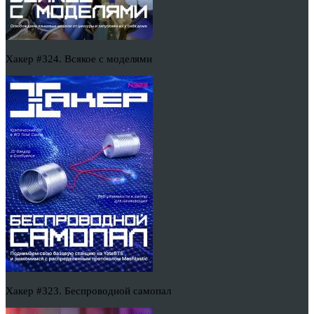
Хакер #324. Всякое с моделями
Хакер #323. Беспроводной самопал