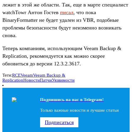
лежит в этой же области. Так, еще в марте специалист
watchTowr Антон Гостев
писал
, что пока
BinaryFormatter не будет удален из VBR, подобные
проблемы безопасности будут неизменно возникать
снова.
Теперь компаниям, использующим Veeam Backup &
Replication, рекомендуется как можно скорее
обновиться до версии 12.3.2.3617.
Теги:
RCE
Veeam
Veeam Backup &
Replication
Новости
Патчи
Уязвимости
Подпишись на наc в Telegram!
Только важные новости и лучшие статьи
Подписаться