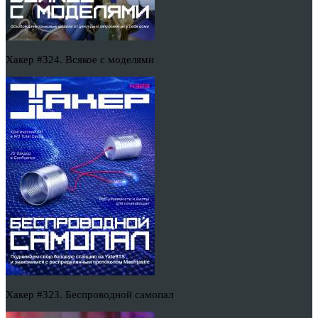
Хакер #324. Всякое с моделями
Хакер #323. Беспроводной самопал