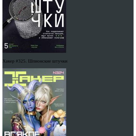
Хакер #325. Шпионские штучки