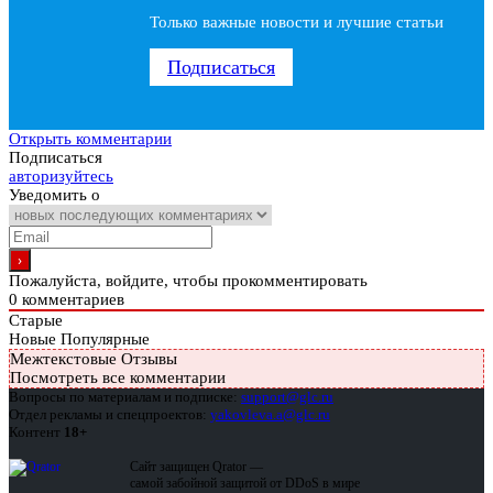
Только важные новости и лучшие статьи
Подписаться
Открыть комментарии
Подписаться
авторизуйтесь
Уведомить о
Пожалуйста, войдите, чтобы прокомментировать
0
комментариев
Старые
Новые
Популярные
Межтекстовые Отзывы
Посмотреть все комментарии
Вопросы по материалам и подписке:
support@glc.ru
Отдел рекламы и спецпроектов:
yakovleva.a@glc.ru
Контент
18+
Сайт защищен Qrator —
самой забойной защитой от DDoS в мире