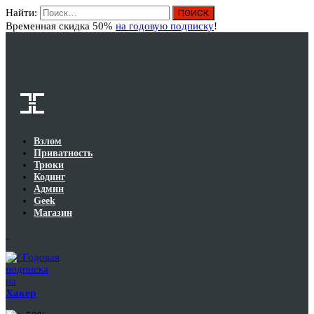
Найти:
Вход
Временная скидка 50%
на годовую подписку
!
Взлом
Приватность
Трюки
Кодинг
Админ
Geek
Магазин
Годовая
подписка
на
Хакер