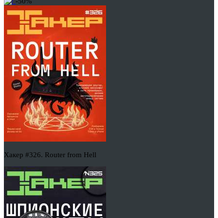
-50%
Хакер #326. Router from Hell