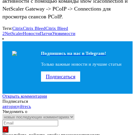
активности с помощью команды show icaconnection и
NetScaler Gateway -> PCoIP -> Connections для
просмотра сеансов PCoIP.
Теги:
Citrix
Citrix Bleed
Citrix Bleed
2
NetScaler
Новости
Патчи
Уязвимости
Подпишись на наc в Telegram!
Только важные новости и лучшие статьи
Подписаться
Открыть комментарии
Подписаться
авторизуйтесь
Уведомить о