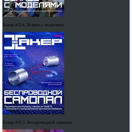
Хакер #324. Всякое с моделями
Хакер #323. Беспроводной самопал