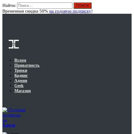
Найти:
Вход
Временная скидка 50%
на годовую подписку
!
Взлом
Приватность
Трюки
Кодинг
Админ
Geek
Магазин
Годовая
подписка
на
Хакер