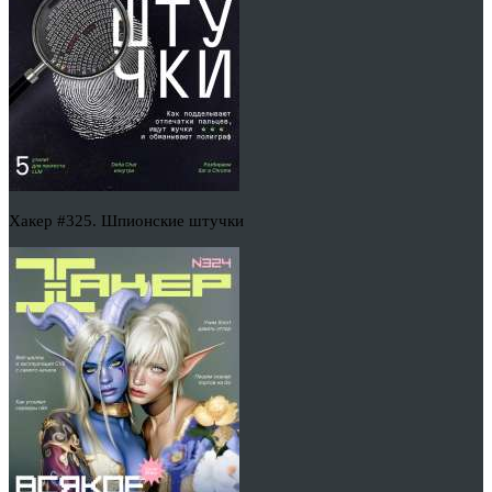
Хакер #325. Шпионские штучки