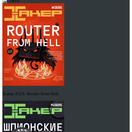
-50%
Хакер #326. Router from Hell