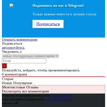
Подпишись на наc в Telegram!
Только важные новости и лучшие статьи
Подписаться
Открыть комментарии
Подписаться
авторизуйтесь
Уведомить о
Пожалуйста, войдите, чтобы прокомментировать
0
комментариев
Старые
Новые
Популярные
Межтекстовые Отзывы
Посмотреть все комментарии
Вопросы по материалам и подписке:
support@glc.ru
Отдел рекламы и спецпроектов:
yakovleva.a@glc.ru
Контент
18+