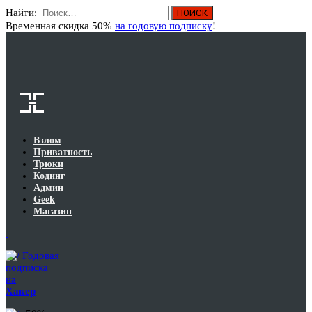
Найти:
Вход
Временная скидка 50%
на годовую подписку
!
Взлом
Приватность
Трюки
Кодинг
Админ
Geek
Магазин
Годовая
подписка
на
Хакер