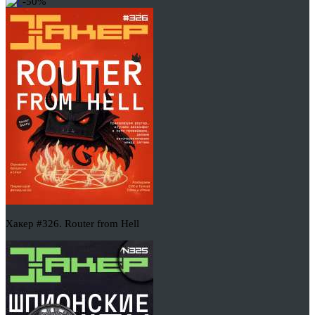
-50%
Хакер #326. Router from Hell