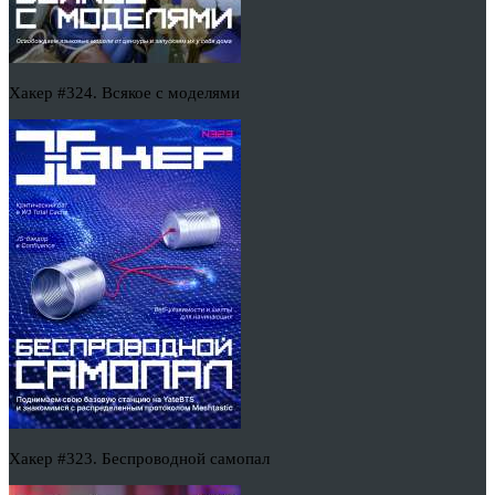
Хакер #324. Всякое с моделями
Хакер #323. Беспроводной самопал