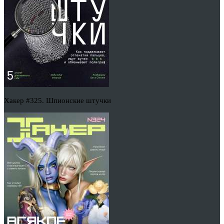
Хакер #325. Шпионские штучки