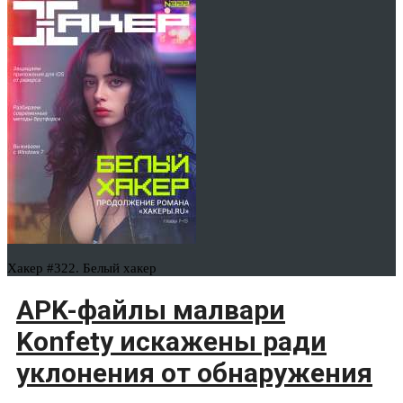
Хакер #322. Белый хакер
APK-файлы малвари
Konfety искажены ради
уклонения от обнаружения