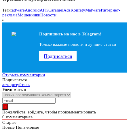
Теги:
adware
Android
APK
CaramelAds
Konfety
Malware
Интернет-
реклама
Мошенники
Новости
Подпишись на наc в Telegram!
Только важные новости и лучшие статьи
Подписаться
Открыть комментарии
Подписаться
авторизуйтесь
Уведомить о
Пожалуйста, войдите, чтобы прокомментировать
0
комментариев
Старые
Новые
Популярные