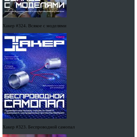
Хакер #324. Всякое с моделями
Хакер #323. Беспроводной самопал