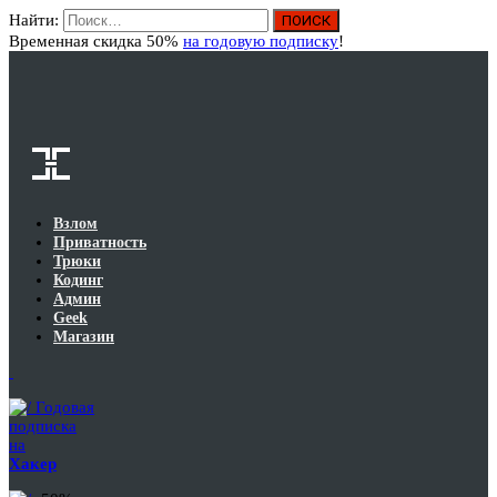
Найти:
Вход
Временная скидка 50%
на годовую подписку
!
Взлом
Приватность
Трюки
Кодинг
Админ
Geek
Магазин
Годовая
подписка
на
Хакер