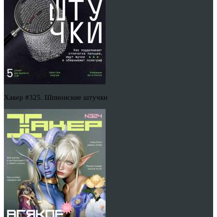
Хакер #325. Шпионские штучки