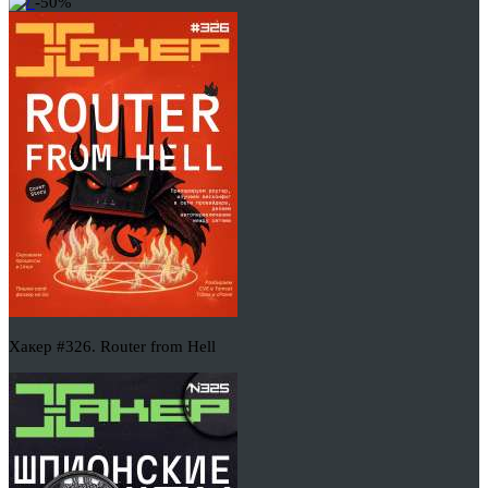
-50%
Хакер #326. Router from Hell