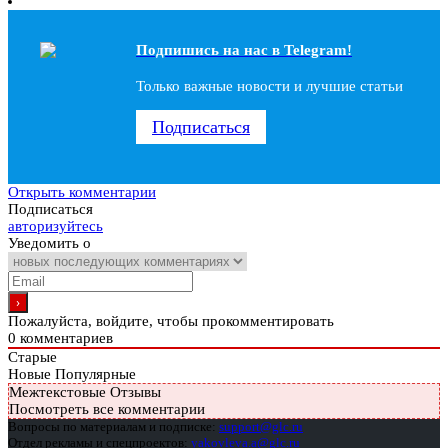
Подпишись на наc в Telegram!
Только важные новости и лучшие статьи
Подписаться
Открыть комментарии
Подписаться
авторизуйтесь
Уведомить о
Пожалуйста, войдите, чтобы прокомментировать
0
комментариев
Старые
Новые
Популярные
Межтекстовые Отзывы
Посмотреть все комментарии
Вопросы по материалам и подписке:
support@glc.ru
Отдел рекламы и спецпроектов:
yakovleva.a@glc.ru