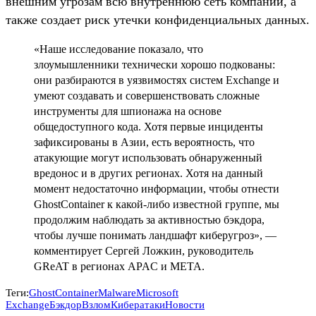
внешним угрозам всю внутреннюю сеть компании, а
также создает риск утечки конфиденциальных данных.
«Наше исследование показало, что
злоумышленники технически хорошо подкованы:
они разбираются в уязвимостях систем Exchange и
умеют создавать и совершенствовать сложные
инструменты для шпионажа на основе
общедоступного кода. Хотя первые инциденты
зафиксированы в Азии, есть вероятность, что
атакующие могут использовать обнаруженный
вредонос и в других регионах. Хотя на данный
момент недостаточно информации, чтобы отнести
GhostContainer к какой-либо известной группе, мы
продолжим наблюдать за активностью бэкдора,
чтобы лучше понимать ландшафт киберугроз», —
комментирует Сергей Ложкин, руководитель
GReAT в регионах APAC и META.
Теги:
GhostContainer
Malware
Microsoft
Exchange
Бэкдор
Взлом
Кибератаки
Новости