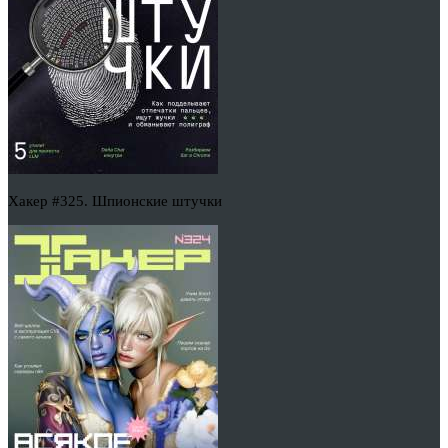
Хакер #325. Шпионские штучки