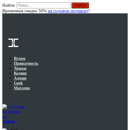
Найти:
Вход
Временная скидка 50%
на годовую подписку
!
Взлом
Приватность
Трюки
Кодинг
Админ
Geek
Магазин
Годовая
подписка
на
Хакер