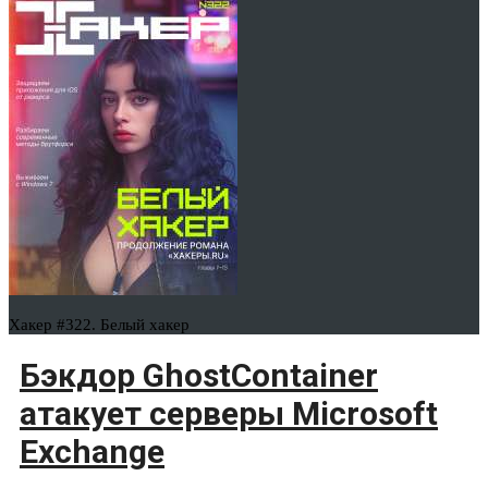
Хакер #322. Белый хакер
Бэкдор GhostContainer
атакует серверы Microsoft
Exchange