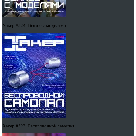
Хакер #324. Всякое с моделями
Хакер #323. Беспроводной самопал