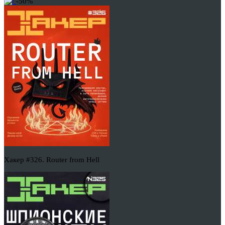
-50%
Хакер #326. Router from Hell