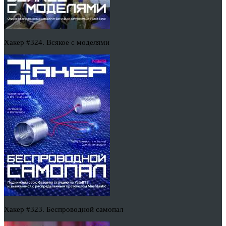
Хакер #324. Всякое с моделями
Хакер #323. Беспроводной самопал