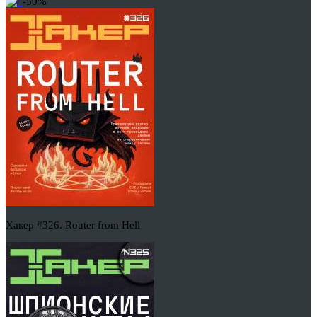
-50%
Хакер #326. Router from Hell