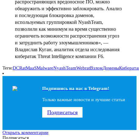
распространяющих вредоносное ПО, можно
обнаружить и эффективно заблокировать. Анализ
и последующая блокировка доменов,
используемых группировкой NyashTeam,
позволили как минимум на время существенно
ограничить возможности распространения угроз
и затруднить работу злоумышленников», —
Владислав Куган, аналитик отдела исследования
кибератак Threat Intelligence компании F6.
Теги:
DCRat
MaaS
Malware
NyashTeam
Webrat
Взлом
Домены
Киберата
Подпишись на наc в Telegram!
Только важные новости и лучшие статьи
Подписаться
Открыть комментарии
Подписаться