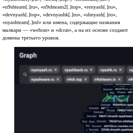
«n9shteam[.]ru», «n9shteam2[.]top», «renyash[.]ru»,
«devnyash[.]top», «devnyashk[.]ru», «shnyash[.]ru»,
«nyashteam[.]ml» или имена, содержащие названия
малвари — «webrat» и «dcrat», а на их основе создают
домены третьего уровня.