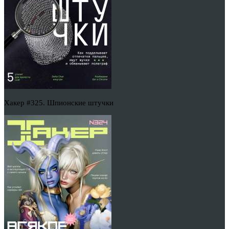
Хакер #325. Шпионские штучки