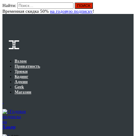
Найти:
Вход
Временная скидка 50%
на годовую подписку
!
Взлом
Приватность
Трюки
Кодинг
Админ
Geek
Магазин
Годовая
подписка
на
Хакер