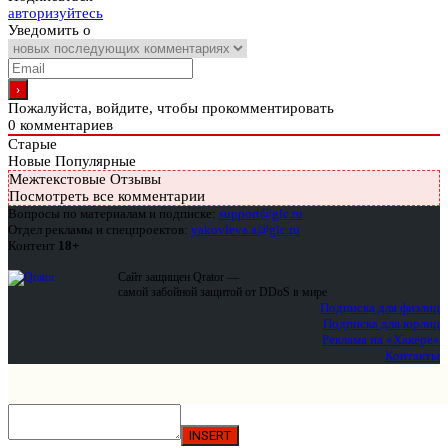
авторизуйтесь
Уведомить о
Пожалуйста, войдите, чтобы прокомментировать
0
комментариев
Старые
Новые
Популярные
Межтекстовые Отзывы
Посмотреть все комментарии
Вопросы по материалам и подписке:
support@glc.ru
Отдел рекламы и спецпроектов:
yakovleva.a@glc.ru
Контент
18+
Сайт защищен Qrator —
самой забойной защитой от DDoS в мире
Подписка для физлиц
Подписка для юрлиц
Реклама на «Хакере»
Контакты
INSERT