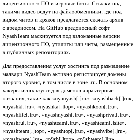
лицензионного ПО и игровые боты. Ссылки под
такими видео ведут на файлообменники, где под
видом читов и кряков предлагается скачать архив
с вредоносом. На GitHub вредоносный софт
NyashTeam маскируется под взломанные версии
лицензионного ПО, утилиты или читы, размещенные
в публичных репозиториях.
Для предоставления услуг хостинга под размещение
малвари NyashTeam активно регистрирует домены
второго уровня, в том числе в зоне .ru. В основном
хакеры используют для доменов характерные
названия, такие как «nyanyash[.]ru», «nyashback[.]ru»,
«nyashk[.]ru», «nyashka[.]top», «nyashkoon[.]ru»,
«nyashlife[.]ru», «nyashnyash[.]ru», «nyashprivat[.]ru»,
«nyashru[.]ru», «nyashteam[.]ru», «nyashteam[.]site»,
«nyashteam[.]top», «nyashtop[.]ru», «nyashvibe[.]ru»,
«nyashware[.]ru», «n9sh[.]top», «n9shteam[.]in»,