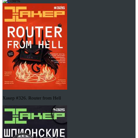
-50%
Хакер #326. Router from Hell