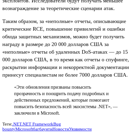
эксплоитов. Исследователи будут получать меньшее
вознаграждение за теоретические сценарии атак.
Таким образом, за «неполные» отчеты, описывающие
критические RCE, повышение привилегий и ошибки
обхода защитных механизмов, можно будет получить
награду в размере до 20 000 долларов США за
«неполные» отчеты об удаленных DoS-атаках — до 15
000 долларов США, в то время как отчеты о спуфинге,
раскрытии информации и некорректной документации
принесут специалистам не более 7000 долларов США.
«Эти обновления призваны повысить
прозрачность и поощрить подачу подробных и
действенных предложений, которые помогают
повысить безопасность всей экосистемы .NET», —
заключили в Microsoft.
Теги:
.NET
.NET Framework
Bug
bounty
Microsoft
багбаунти
Новости
Уязвимости