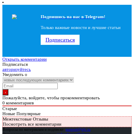
Подпишись на наc в Telegram!
Только важные новости и лучшие статьи
Подписаться
Открыть комментарии
Подписаться
авторизуйтесь
Уведомить о
Пожалуйста, войдите, чтобы прокомментировать
0
комментариев
Старые
Новые
Популярные
Межтекстовые Отзывы
Посмотреть все комментарии
Вопросы по материалам и подписке:
support@glc.ru