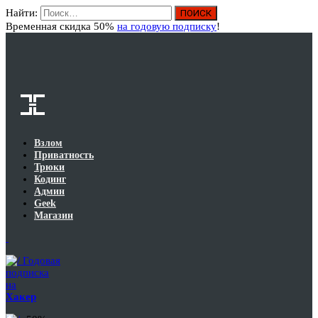
Найти:
Вход
Временная скидка 50%
на годовую подписку
!
Взлом
Приватность
Трюки
Кодинг
Админ
Geek
Магазин
Годовая
подписка
на
Хакер