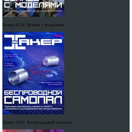
Хакер #324. Всякое с моделями
Хакер #323. Беспроводной самопал