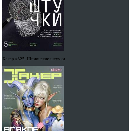
Хакер #325. Шпионские штучки