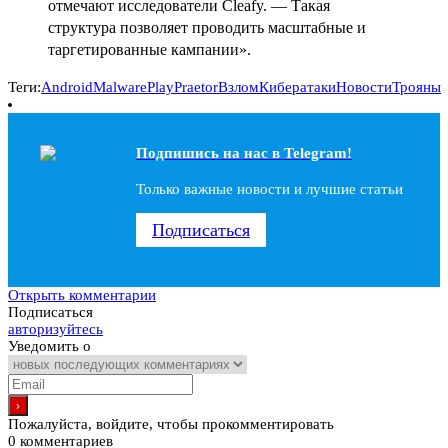
отмечают исследователи Cleafy. — Такая
структура позволяет проводить масштабные и
таргетированные кампании».
Теги:
Android
Malware
PlayPraetor
Взлом
Кибератаки
Новости
Трояны
Подпишись на наc в Telegram!
Только важные новости и лучшие статьи
Подписаться
Открыть комментарии
Подписаться
авторизуйтесь
Уведомить о
Пожалуйста, войдите, чтобы прокомментировать
0
комментариев