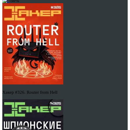
-50%
Хакер #326. Router from Hell