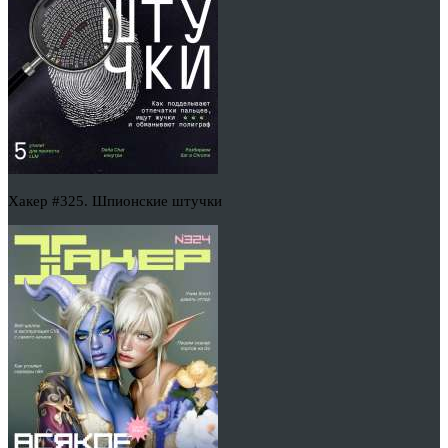
Хакер #325. Шпионские штучки