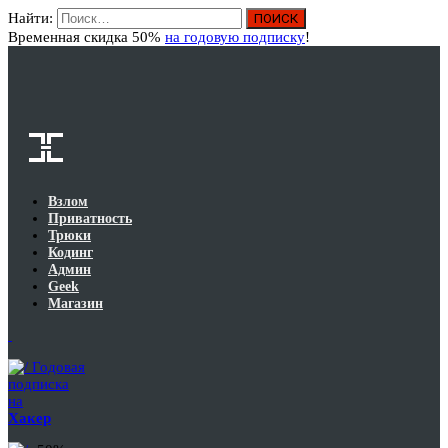
Найти:
Вход
Временная скидка 50%
на годовую подписку
!
Взлом
Приватность
Трюки
Кодинг
Админ
Geek
Магазин
Годовая
подписка
на
Хакер