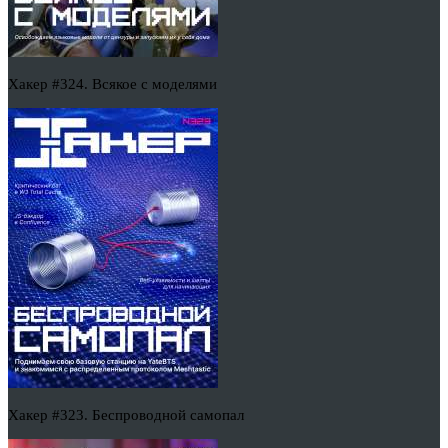
Хакер #324. Всякое с моделями
Хакер #323. Беспроводной самопал