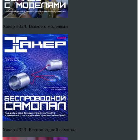
Хакер #324. Всякое с моделями
Хакер #323. Беспроводной самопал