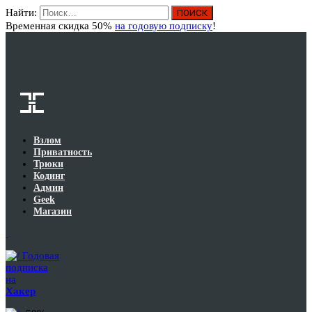
Найти:
Вход
Временная скидка 50%
на годовую подписку
!
Взлом
Приватность
Трюки
Кодинг
Админ
Geek
Магазин
Годовая
подписка
на
Хакер