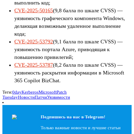
выполнить код;
CVE-2025-50165
(9,8 балла по шкале CVSS) —
уязвимость графического компонента Windows,
делающая возможным удаленное выполнение
кода;
CVE-2025-53792
(9,1 балла по шкале CVSS) —
уязвимость портала Azure, приводящая к
повышению привилегий;
CVE-2025-53787
(8,2 балла по шкале CVSS) —
уязвимость раскрытия информации в Microsoft
365 Copilot BizChat.
Теги:
0day
Kerberos
Microsoft
Patch
Tuesday
Новости
Патчи
Уязвимости
Подпишись на наc в Telegram!
Только важные новости и лучшие статьи