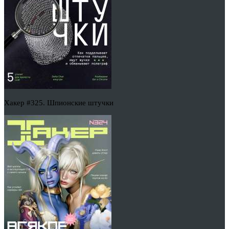
Хакер #325. Шпионские штучки