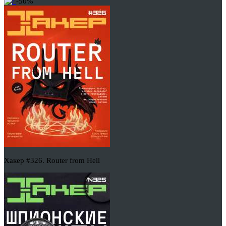
-50%
Хакер #326. Router from Hell