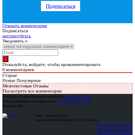
Подписаться
Открыть комментарии
Подписаться
авторизуйтесь
Уведомить о
Пожалуйста, войдите, чтобы прокомментировать
0
комментариев
Старые
Новые
Популярные
Межтекстовые Отзывы
Посмотреть все комментарии
Вопросы по материалам и подписке:
support@glc.ru
Отдел рекламы и спецпроектов:
yakovleva.a@glc.ru
Контент
18+
Сайт защищен Qrator —
самой забойной защитой от DDoS в мире
Подписка для физлиц
Подписка для юрлиц
Реклама на «Хакере»