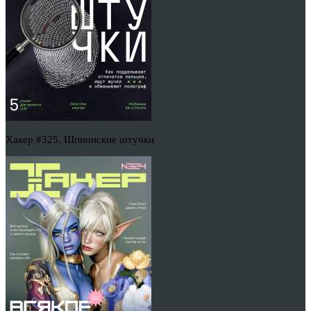
Хакер #325. Шпионские штучки