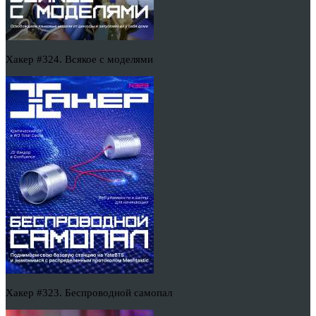
Хакер #324. Всякое с моделями
Хакер #323. Беспроводной самопал