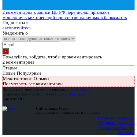
2 комментария
к записи ЦБ РФ перечислил признаки
мошеннических операций при снятии наличных в банкоматах
Подписаться
авторизуйтесь
Уведомить о
Пожалуйста, войдите, чтобы прокомментировать
2
комментариев
Старые
Новые
Популярные
Межтекстовые Отзывы
Посмотреть все комментарии
Вопросы по материалам и подписке:
support@glc.ru
Отдел рекламы и спецпроектов:
yakovleva.a@glc.ru
Контент
18+
Сайт защищен Qrator —
самой забойной защитой от DDoS в мире
Подписка для физлиц
Подписка для юрлиц
Реклама на «Хакере»
Контакты