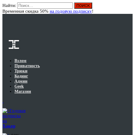
Найти:
Вход
Временная скидка 50%
на годовую подписку
!
Взлом
Приватность
Трюки
Кодинг
Админ
Geek
Магазин
Годовая
подписка
на
Хакер