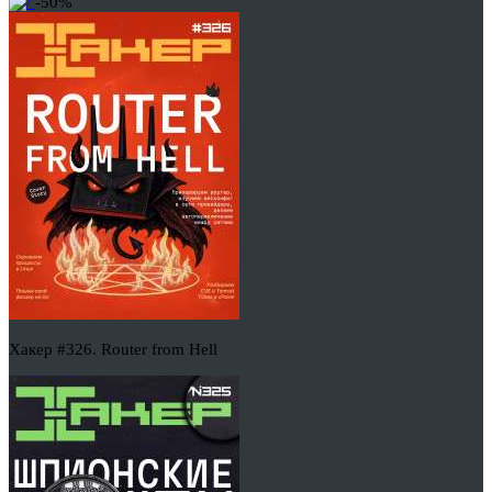
-50%
Хакер #326. Router from Hell