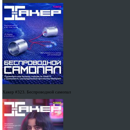
Хакер #323. Беспроводной самопал