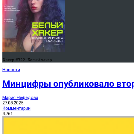
Хакер #322. Белый хакер
Новости
Минцифры опубликовало втор
Мария Нефёдова
27.08.2025
Комментарии
4,761