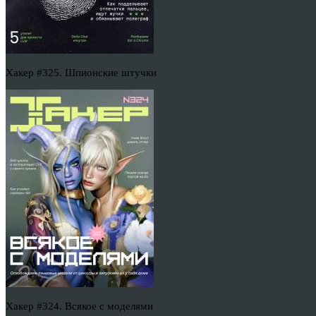
Хакер #325. Шпионские штучки
Хакер #324. Всякое с моделями