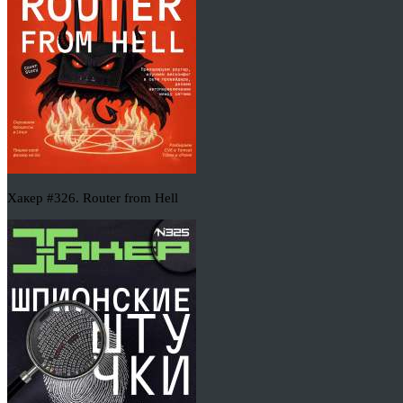
Хакер #326. Router from Hell