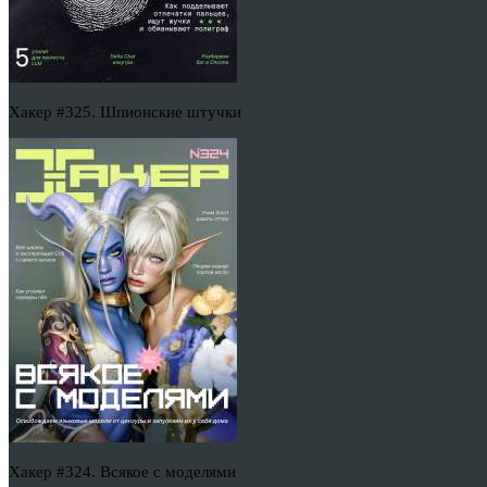
Хакер #325. Шпионские штучки
Хакер #324. Всякое с моделями