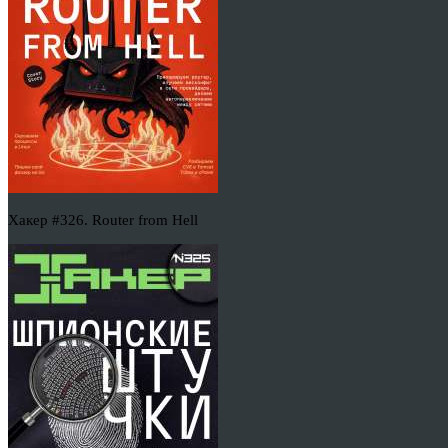
Хакер #326. Router from Hell