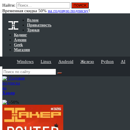
Найти:
Временная скидка 50%
на годовую подписку
!
Взлом
Приватность
Трюки
Кодинг
Админ
Geek
Магазин
Windows
Linux
Android
Железо
Python
AI
Годовая
подписка
на
Хакер
-50%