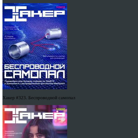
Хакер #323. Беспроводной самопал