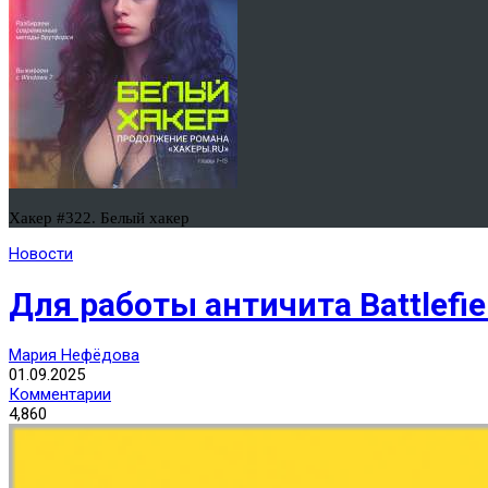
Хакер #322. Белый хакер
Новости
Для работы античита Battlefie
Мария Нефёдова
01.09.2025
Комментарии
4,860