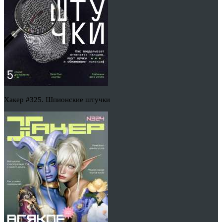
Хакер #325. Шпионские штучки