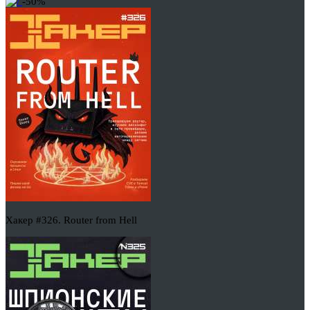
-50%
Хакер #326. Router from Hell