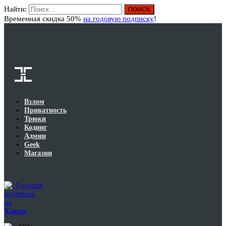
Найти:
Вход
Временная скидка 50%
на годовую подписку
!
Взлом
Приватность
Трюки
Кодинг
Админ
Geek
Магазин
Годовая
подписка
на
Хакер