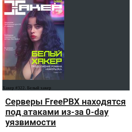
Хакер #322. Белый хакер
Серверы FreePBX находятся
под атаками из-за 0-day
уязвимости