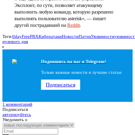
Эксплоит, по сути, позволяет атакующему
выполнить любую команду, которую разрешено
выполнять пользователю asterisk», — пишет
другой пострадавший на
Reddit
.
Теги:
0day
FreePBX
Кибератаки
Новости
Патчи
Уязвимости
уязвимост
нулевого дня
Подпишись на наc в Telegram!
Только важные новости и лучшие статьи
Подписаться
1 комментарий
Подписаться
авторизуйтесь
Уведомить о