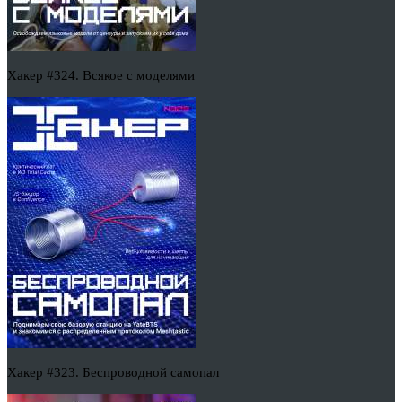
Хакер #324. Всякое с моделями
Хакер #323. Беспроводной самопал