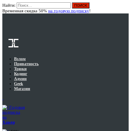
Найти:
Вход
Временная скидка 50%
на годовую подписку
!
Взлом
Приватность
Трюки
Кодинг
Админ
Geek
Магазин
Годовая
подписка
на
Хакер