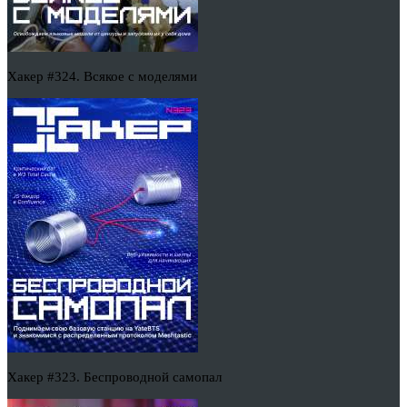
Хакер #324. Всякое с моделями
Хакер #323. Беспроводной самопал