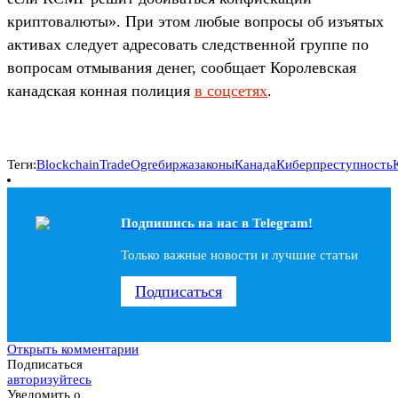
криптовалюты». При этом любые вопросы об изъятых
активах следует адресовать следственной группе по
вопросам отмывания денег, сообщает Королевская
канадская конная полиция
в соцсетях
.
Теги:
Blockchain
TradeOgre
биржа
законы
Канада
Киберпреступность
Подпишись на наc в Telegram!
Только важные новости и лучшие статьи
Подписаться
Открыть комментарии
Подписаться
авторизуйтесь
Уведомить о