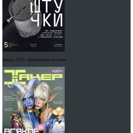
Хакер #325. Шпионские штучки