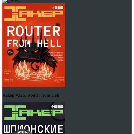
-50%
Хакер #326. Router from Hell