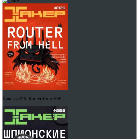
-50%
Хакер #326. Router from Hell