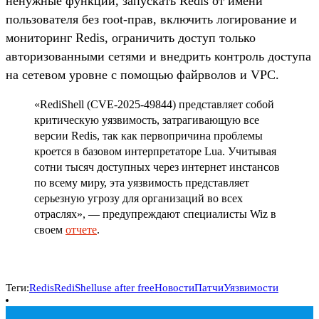
ненужные функции, запускать Redis от имени
пользователя без root-прав, включить логирование и
мониторинг Redis, ограничить доступ только
авторизованными сетями и внедрить контроль доступа
на сетевом уровне с помощью файрволов и VPC.
«RediShell (CVE-2025-49844) представляет собой
критическую уязвимость, затрагивающую все
версии Redis, так как первопричина проблемы
кроется в базовом интерпретаторе Lua. Учитывая
сотни тысяч доступных через интернет инстансов
по всему миру, эта уязвимость представляет
серьезную угрозу для организаций во всех
отраслях», — предупреждают специалисты Wiz в
своем
отчете
.
Теги:
Redis
RediShell
use after free
Новости
Патчи
Уязвимости