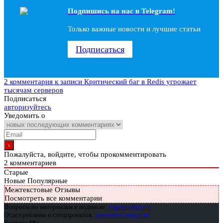
Подпишись на наc в Telegram!
Только важные новости и лучшие статьи
Подписаться
2 комментария
к записи Критический баг в Redis угрожает
тысячам серверов
Подписаться
авторизуйтесь
Уведомить о
Пожалуйста, войдите, чтобы прокомментировать
2
комментариев
Старые
Новые
Популярные
Межтекстовые Отзывы
Посмотреть все комментарии
Вопросы по материалам и подписке:
support@glc.ru
Отдел рекламы и спецпроектов:
yakovleva.a@glc.ru
Контент
18+