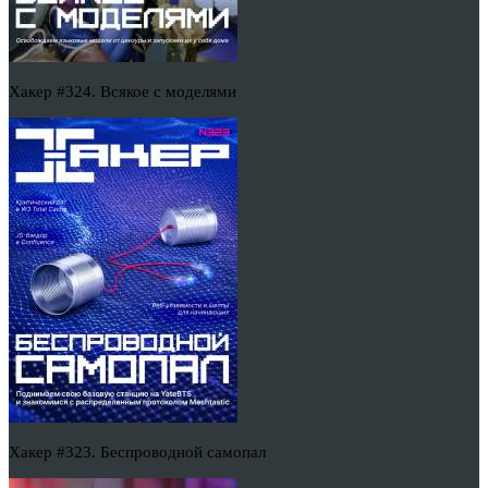
Хакер #324. Всякое с моделями
Хакер #323. Беспроводной самопал