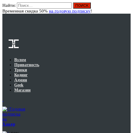
Найти:
Вход
Временная скидка 50%
на годовую подписку
!
Взлом
Приватность
Трюки
Кодинг
Админ
Geek
Магазин
Годовая
подписка
на
Хакер