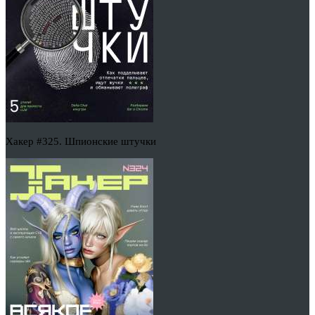
Хакер #325. Шпионские штучки