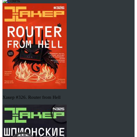
-50%
Хакер #326. Router from Hell