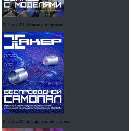
Хакер #324. Всякое с моделями
Хакер #323. Беспроводной самопал