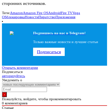
сторонних источников.
Теги:
Amazon
Amazon Fire OS
Android
Fire TV
Vega
OS
блокировка
Новости
Пиратство
Приложения
Подпишись на наc в Telegram!
Только важные новости и лучшие статьи
Подписаться
Открыть комментарии
Подписаться
авторизуйтесь
Уведомить о
Пожалуйста, войдите, чтобы прокомментировать
0
комментариев
Старые