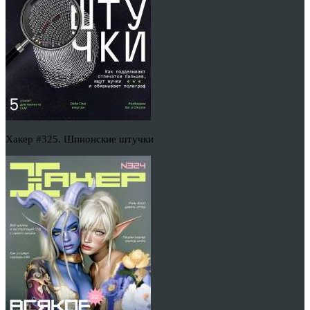
Хакер #325. Шпионские штучки