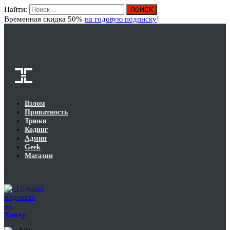
Найти:
Вход
Временная скидка 50%
на годовую подписку
!
Взлом
Приватность
Трюки
Кодинг
Админ
Geek
Магазин
Годовая
подписка
на
Хакер