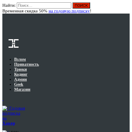
Найти:
Вход
Временная скидка 50%
на годовую подписку
!
Взлом
Приватность
Трюки
Кодинг
Админ
Geek
Магазин
Годовая
подписка
на
Хакер