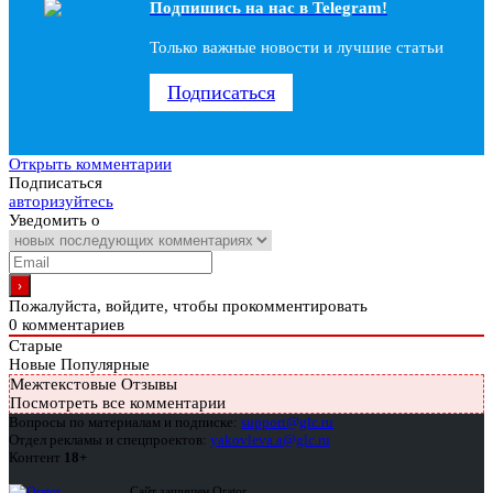
Подпишись на наc в Telegram!
Только важные новости и лучшие статьи
Подписаться
Открыть комментарии
Подписаться
авторизуйтесь
Уведомить о
Пожалуйста, войдите, чтобы прокомментировать
0
комментариев
Старые
Новые
Популярные
Межтекстовые Отзывы
Посмотреть все комментарии
Вопросы по материалам и подписке:
support@glc.ru
Отдел рекламы и спецпроектов:
yakovleva.a@glc.ru
Контент
18+
Сайт защищен Qrator —