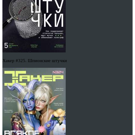
Хакер #325. Шпионские штучки