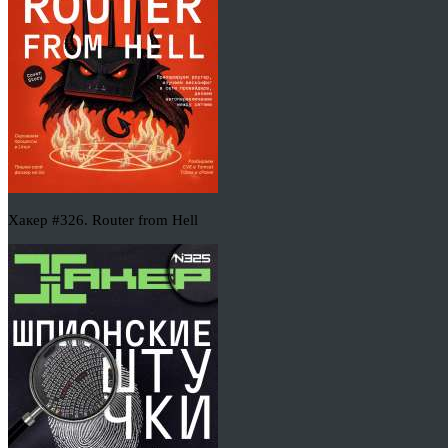
Хакер #326. Router from Hell