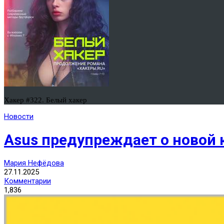
Хакер #322. Белый хакер
Новости
Asus предупреждает о новой к
Мария Нефёдова
27.11.2025
Комментарии
1,836