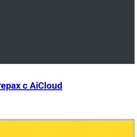
ерах с AiCloud