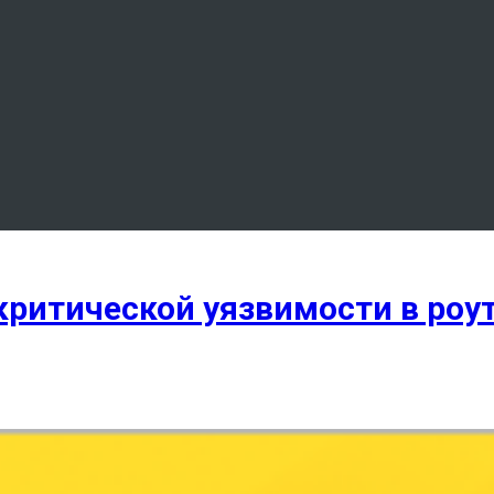
ритической уязвимости в роут