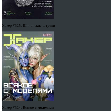
Хакер #325. Шпионские штучки
Хакер #324. Всякое с моделями