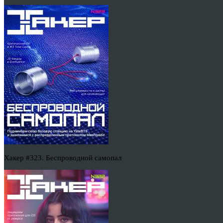
Хакер #323. Беспроводной самопал