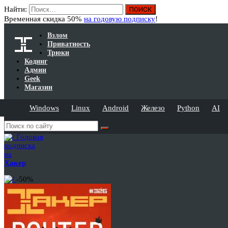
Найти:
Временная скидка 50%
на годовую подписку
!
Взлом
Приватность
Трюки
Кодинг
Админ
Geek
Магазин
Windows
Linux
Android
Железо
Python
AI
Годовая
подписка
на
Хакер
-50%