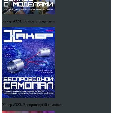
Хакер #324. Всякое с моделями
Хакер #323. Беспроводной самопал