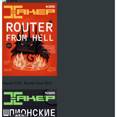
-50%
Хакер #326. Router from Hell