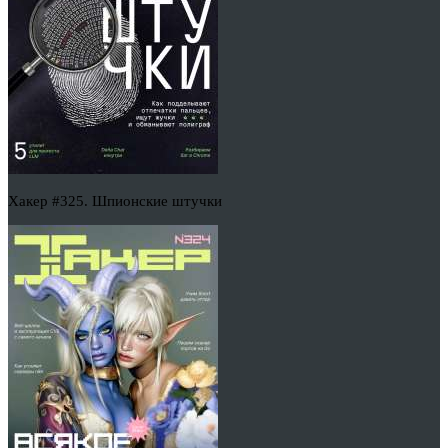
Хакер #325. Шпионские штучки