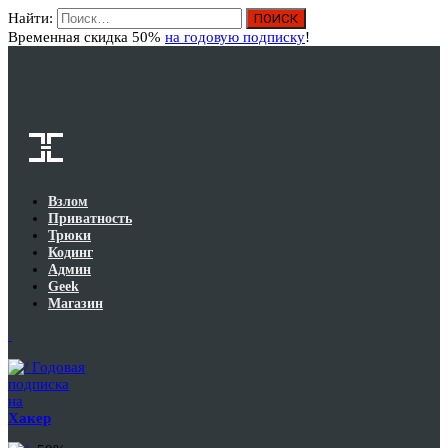
Найти:
Вход
Временная скидка 50%
на годовую подписку
!
Взлом
Приватность
Трюки
Кодинг
Админ
Geek
Магазин
Годовая
подписка
на
Хакер