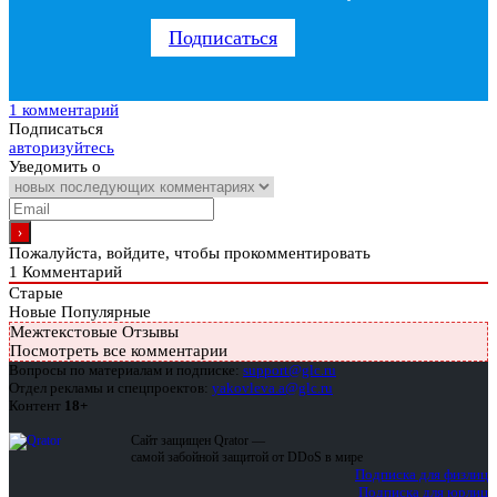
Подписаться
1 комментарий
Подписаться
авторизуйтесь
Уведомить о
Пожалуйста, войдите, чтобы прокомментировать
1
Комментарий
Старые
Новые
Популярные
Межтекстовые Отзывы
Посмотреть все комментарии
Вопросы по материалам и подписке:
support@glc.ru
Отдел рекламы и спецпроектов:
yakovleva.a@glc.ru
Контент
18+
Сайт защищен Qrator —
самой забойной защитой от DDoS в мире
Подписка для физлиц
Подписка для юрлиц