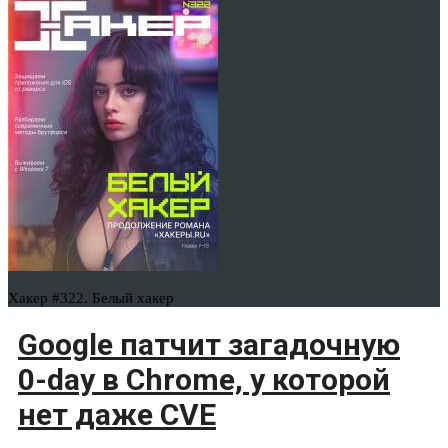
Хакер #322. Белый хакер
Google патчит загадочную
0-day в Chrome, у которой
нет даже CVE