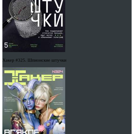
Хакер #325. Шпионские штучки