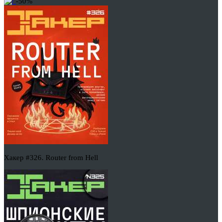
-50%
Хакер #326. Router from Hell