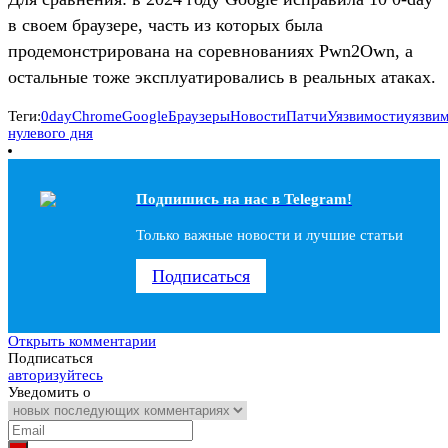
в своем браузере, часть из которых была
продемонстрирована на соревнованиях Pwn2Own, а
остальные тоже эксплуатировались в реальных атаках.
Теги:
0day
Chrome
Google
Браузеры
Новости
Патчи
Уязвимости
уязви
нулевого дня
Подпишись на наc в Telegram!
Только важные новости и лучшие статьи
Подписаться
Открыть комментарии
Подписаться
авторизуйтесь
Уведомить о