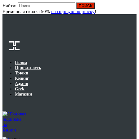
Найти:
Вход
Временная скидка 50%
на годовую подписку
!
Взлом
Приватность
Трюки
Кодинг
Админ
Geek
Магазин
Годовая
подписка
на
Хакер