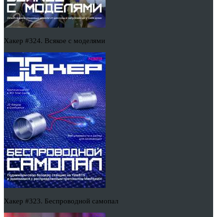
Хакер #324. Всякое с моделями
Хакер #323. Беспроводной самопал