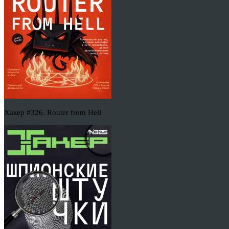
Хакер #326. Router from Hell