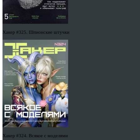
Хакер #325. Шпионские штучки
Хакер #324. Всякое с моделями