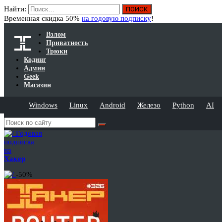
Найти:
Временная скидка 50%
на годовую подписку
!
Взлом
Приватность
Трюки
Кодинг
Админ
Geek
Магазин
Windows
Linux
Android
Железо
Python
AI
Годовая
подписка
на
Хакер
-50%