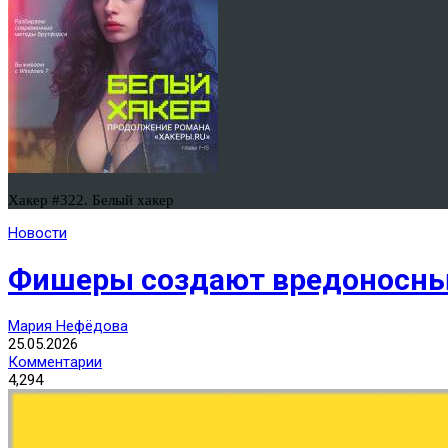
Хакер #322. Белый хакер
Новости
Фишеры создают вредоносные
Мария Нефёдова
25.05.2026
Комментарии
4,294