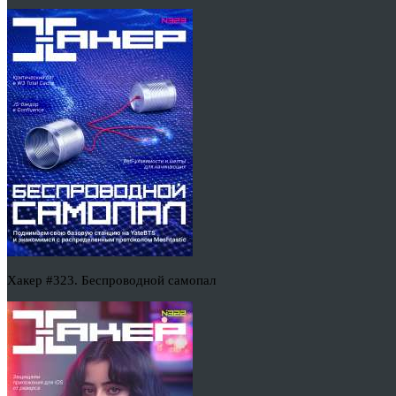
Хакер #323. Беспроводной самопал