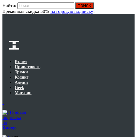
Найти:
Вход
Временная скидка 50%
на годовую подписку
!
Взлом
Приватность
Трюки
Кодинг
Админ
Geek
Магазин
Годовая
подписка
на
Хакер