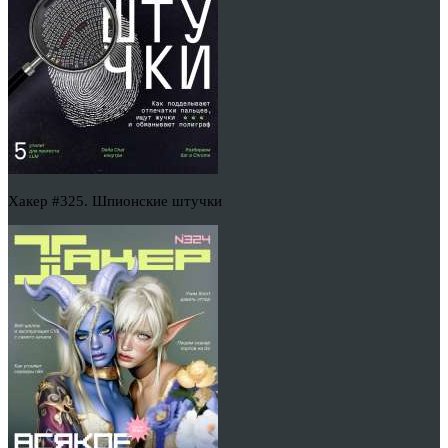
Хакер #325. Шпионские штучки