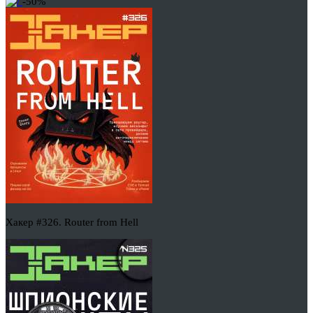
-50%
Хакер #326. Router from Hell