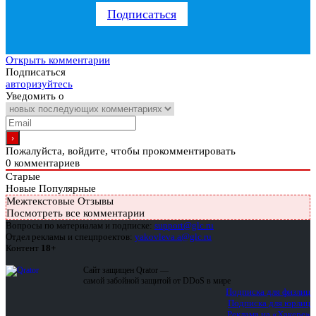
Подписаться
Открыть комментарии
Подписаться
авторизуйтесь
Уведомить о
Пожалуйста, войдите, чтобы прокомментировать
0
комментариев
Старые
Новые
Популярные
Межтекстовые Отзывы
Посмотреть все комментарии
Вопросы по материалам и подписке:
support@glc.ru
Отдел рекламы и спецпроектов:
yakovleva.a@glc.ru
Контент
18+
Сайт защищен Qrator —
самой забойной защитой от DDoS в мире
Подписка для физлиц
Подписка для юрлиц
Реклама на «Хакере»