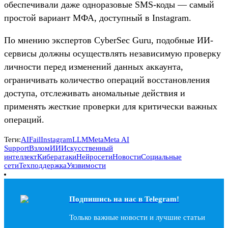
обеспечивали даже одноразовые SMS-коды — самый
простой вариант МФА, доступный в Instagram.
По мнению экспертов CyberSec Guru, подобные ИИ-
сервисы должны осуществлять независимую проверку
личности перед изменений данных аккаунта,
ограничивать количество операций восстановления
доступа, отслеживать аномальные действия и
применять жесткие проверки для критически важных
операций.
Теги:
AI
Fail
Instagram
LLM
Meta
Meta AI
Support
Взлом
ИИ
Искусственный
интеллект
Кибератаки
Нейросети
Новости
Социальные
сети
Техподдержка
Уязвимости
Подпишись на наc в Telegram!
Только важные новости и лучшие статьи