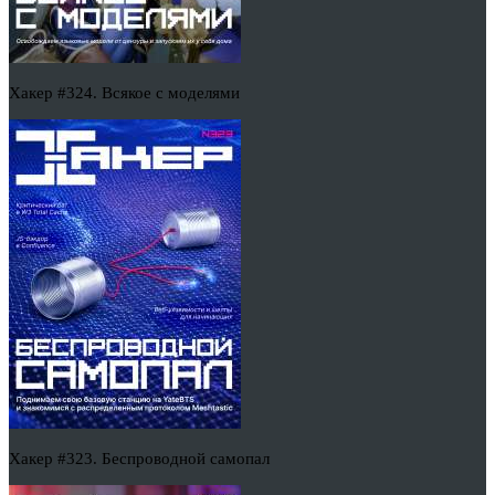
Хакер #324. Всякое с моделями
Хакер #323. Беспроводной самопал