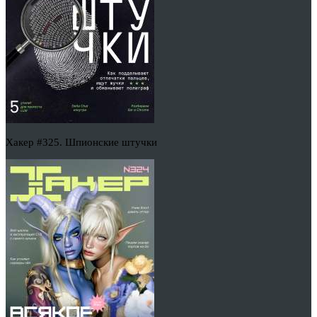
Хакер #325. Шпионские штучки