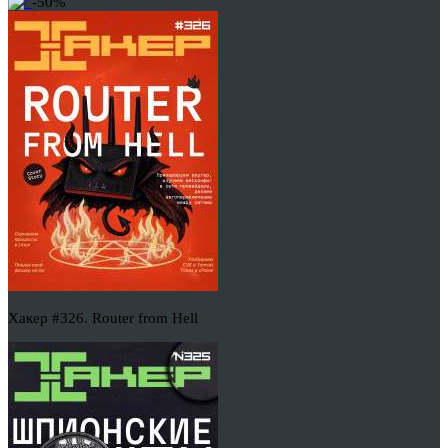
-50%
Хакер #326. Router from Hell