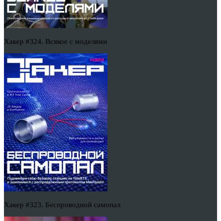
Хакер #324. Всякое с моделями
Хакер #323. Беспроводной самопал