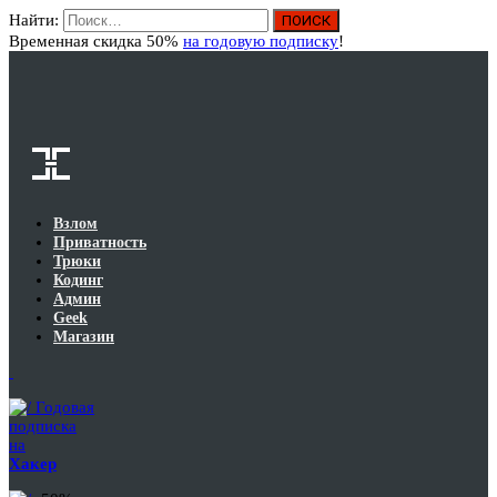
Найти:
Вход
Временная скидка 50%
на годовую подписку
!
Взлом
Приватность
Трюки
Кодинг
Админ
Geek
Магазин
Годовая
подписка
на
Хакер