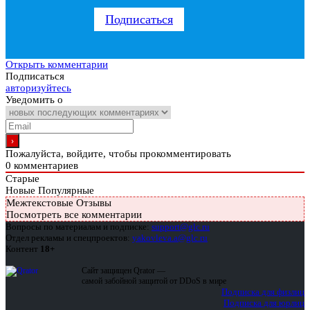
Подписаться
Открыть комментарии
Подписаться
авторизуйтесь
Уведомить о
Пожалуйста, войдите, чтобы прокомментировать
0
комментариев
Старые
Новые
Популярные
Межтекстовые Отзывы
Посмотреть все комментарии
Вопросы по материалам и подписке:
support@glc.ru
Отдел рекламы и спецпроектов:
yakovleva.a@glc.ru
Контент
18+
Сайт защищен Qrator —
самой забойной защитой от DDoS в мире
Подписка для физлиц
Подписка для юрлиц