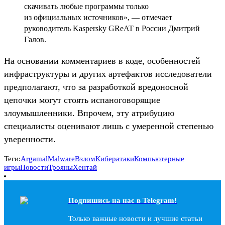
скачивать любые программы только
из официальных источников», — отмечает
руководитель Kaspersky GReAT в России Дмитрий
Галов.
На основании комментариев в коде, особенностей
инфраструктуры и других артефактов исследователи
предполагают, что за разработкой вредоносной
цепочки могут стоять испаноговорящие
злоумышленники. Впрочем, эту атрибуцию
специалисты оценивают лишь с умеренной степенью
уверенности.
Теги:
Argamal
Malware
Взлом
Кибератаки
Компьютерные
игры
Новости
Трояны
Хентай
Подпишись на наc в Telegram!
Только важные новости и лучшие статьи