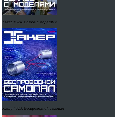
Хакер #324. Всякое с моделями
Хакер #323. Беспроводной самопал