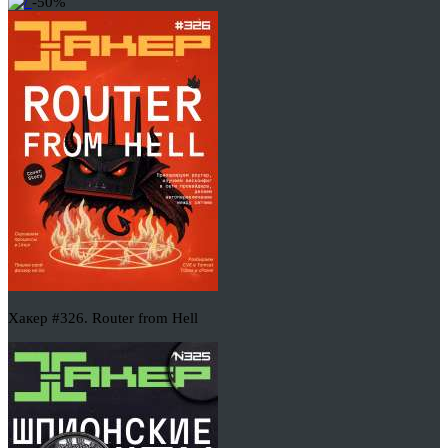
-50%
Хакер #326. Router from Hell