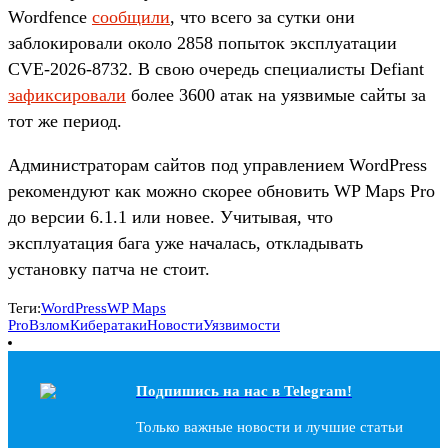
Wordfence
сообщили
, что всего за сутки они
заблокировали около 2858 попыток эксплуатации
CVE-2026-8732. В свою очередь специалисты Defiant
зафиксировали
более 3600 атак на уязвимые сайты за
тот же период.
Администраторам сайтов под управлением WordPress
рекомендуют как можно скорее обновить WP Maps Pro
до версии 6.1.1 или новее. Учитывая, что
эксплуатация бага уже началась, откладывать
установку патча не стоит.
Теги:
WordPress
WP Maps
Pro
Взлом
Кибератаки
Новости
Уязвимости
Подпишись на наc в Telegram!
Только важные новости и лучшие статьи