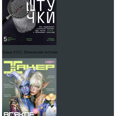
Хакер #325. Шпионские штучки