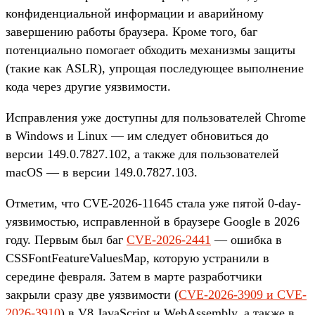
конфиденциальной информации и аварийному
завершению работы браузера. Кроме того, баг
потенциально помогает обходить механизмы защиты
(такие как ASLR), упрощая последующее выполнение
кода через другие уязвимости.
Исправления уже доступны для пользователей Chrome
в Windows и Linux — им следует обновиться до
версии 149.0.7827.102, а также для пользователей
macOS — в версии 149.0.7827.103.
Отметим, что CVE-2026-11645 стала уже пятой 0-day-
уязвимостью, исправленной в браузере Google в 2026
году. Первым был баг
CVE-2026-2441
— ошибка в
CSSFontFeatureValuesMap, которую устранили в
середине февраля. Затем в марте разработчики
закрыли сразу две уязвимости (
CVE-2026-3909 и CVE-
2026-3910
) в V8 JavaScript и WebAssembly, а также в