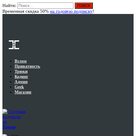
Найти:
Вход
Временная скидка 50%
на годовую подписку
!
Взлом
Приватность
Трюки
Кодинг
Админ
Geek
Магазин
Годовая
подписка
на
Хакер