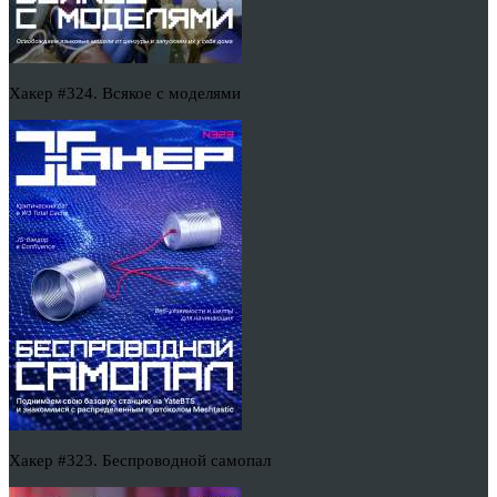
Хакер #324. Всякое с моделями
Хакер #323. Беспроводной самопал