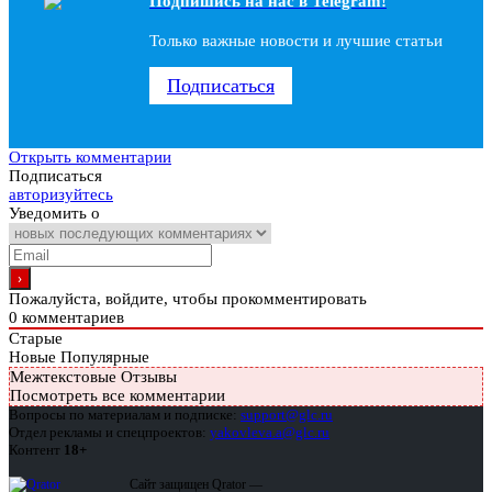
Подпишись на наc в Telegram!
Только важные новости и лучшие статьи
Подписаться
Открыть комментарии
Подписаться
авторизуйтесь
Уведомить о
Пожалуйста, войдите, чтобы прокомментировать
0
комментариев
Старые
Новые
Популярные
Межтекстовые Отзывы
Посмотреть все комментарии
Вопросы по материалам и подписке:
support@glc.ru
Отдел рекламы и спецпроектов:
yakovleva.a@glc.ru
Контент
18+
Сайт защищен Qrator —