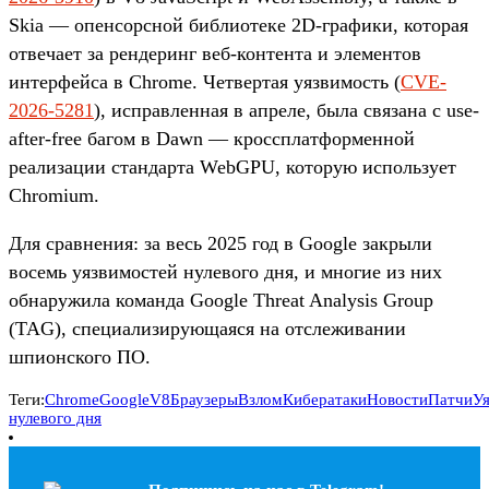
Skia — опенсорсной библиотеке 2D-графики, которая
отвечает за рендеринг веб-контента и элементов
интерфейса в Chrome. Четвертая уязвимость (
CVE-
2026-5281
), исправленная в апреле, была связана с use-
after-free багом в Dawn — кроссплатформенной
реализации стандарта WebGPU, которую использует
Chromium.
Для сравнения: за весь 2025 год в Google закрыли
восемь уязвимостей нулевого дня, и многие из них
обнаружила команда Google Threat Analysis Group
(TAG), специализирующаяся на отслеживании
шпионского ПО.
Теги:
Chrome
Google
V8
Браузеры
Взлом
Кибератаки
Новости
Патчи
У
нулевого дня