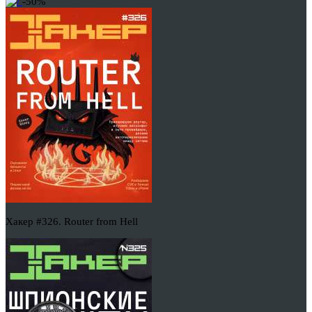
-50%
Хакер #326. Router from Hell