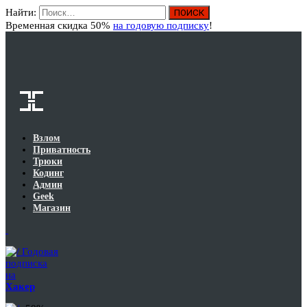
Найти:
Вход
Временная скидка 50%
на годовую подписку
!
Взлом
Приватность
Трюки
Кодинг
Админ
Geek
Магазин
Годовая
подписка
на
Хакер