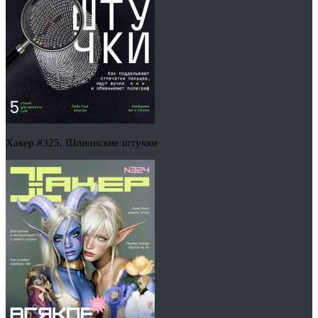
Хакер #325. Шпионские штучки