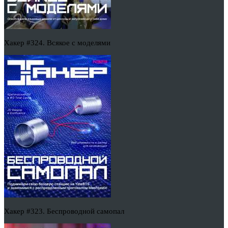
Хакер #324. Всякое с моделями
Хакер #323. Беспроводной самопал