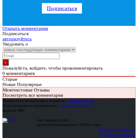
Подписаться
Открыть комментарии
Подписаться
авторизуйтесь
Уведомить о
Пожалуйста, войдите, чтобы прокомментировать
0
комментариев
Старые
Новые
Популярные
Межтекстовые Отзывы
Посмотреть все комментарии
Вопросы по материалам и подписке:
support@glc.ru
Отдел рекламы и спецпроектов:
yakovleva.a@glc.ru
Контент
18+
Сайт защищен Qrator —
самой забойной защитой от DDoS в мире
Подписка для физлиц
Подписка для юрлиц