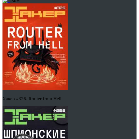
-50%
Хакер #326. Router from Hell