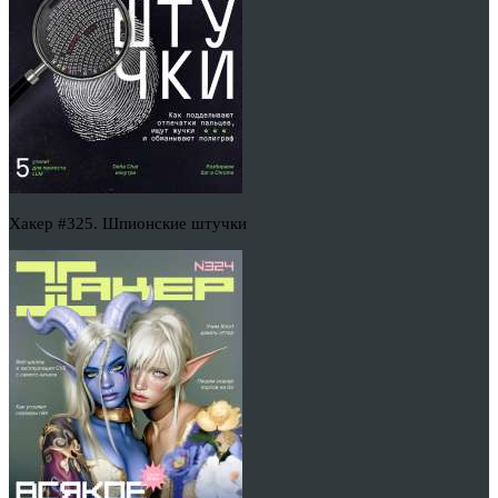
Хакер #325. Шпионские штучки