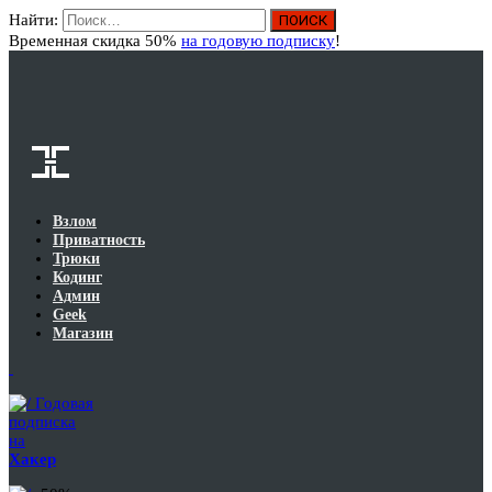
Найти:
Вход
Временная скидка 50%
на годовую подписку
!
Взлом
Приватность
Трюки
Кодинг
Админ
Geek
Магазин
Годовая
подписка
на
Хакер