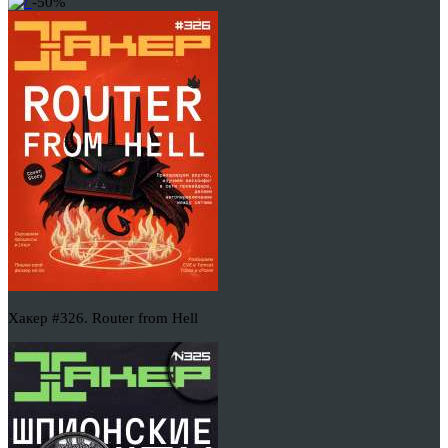
-50%
Хакер #326. Router from Hell