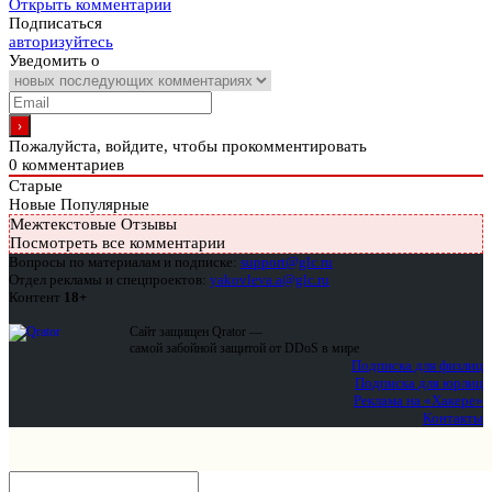
Открыть комментарии
Подписаться
авторизуйтесь
Уведомить о
Пожалуйста, войдите, чтобы прокомментировать
0
комментариев
Старые
Новые
Популярные
Межтекстовые Отзывы
Посмотреть все комментарии
Вопросы по материалам и подписке:
support@glc.ru
Отдел рекламы и спецпроектов:
yakovleva.a@glc.ru
Контент
18+
Сайт защищен Qrator —
самой забойной защитой от DDoS в мире
Подписка для физлиц
Подписка для юрлиц
Реклама на «Хакере»
Контакты