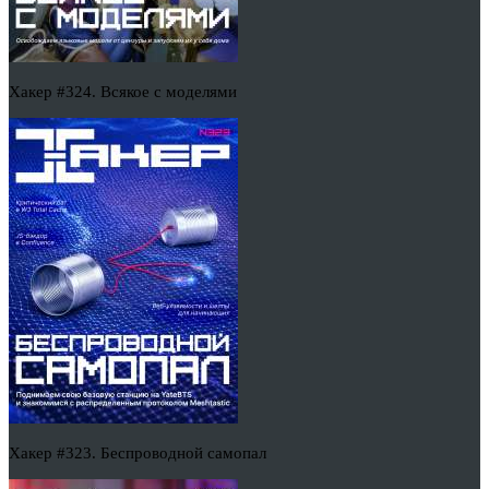
Хакер #324. Всякое с моделями
Хакер #323. Беспроводной самопал