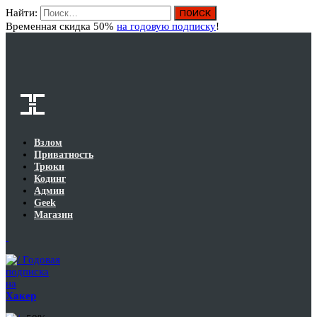
Найти:
Вход
Временная скидка 50%
на годовую подписку
!
Взлом
Приватность
Трюки
Кодинг
Админ
Geek
Магазин
Годовая
подписка
на
Хакер