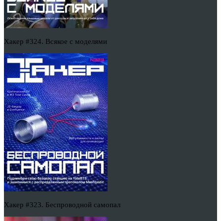
Хакер #324. Всякое с моделями
Хакер #323. Беспроводной самопал