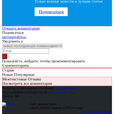
Только важные новости и лучшие статьи
Подписаться
Открыть комментарии
Подписаться
авторизуйтесь
Уведомить о
Пожалуйста, войдите, чтобы прокомментировать
0
комментариев
Старые
Новые
Популярные
Межтекстовые Отзывы
Посмотреть все комментарии
Вопросы по материалам и подписке:
support@glc.ru
Отдел рекламы и спецпроектов:
yakovleva.a@glc.ru
Контент
18+
Сайт защищен Qrator —
самой забойной защитой от DDoS в мире
Подписка для физлиц