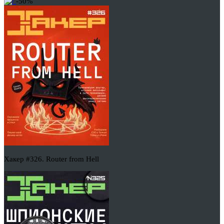
-50%
Хакер #326. Router from Hell