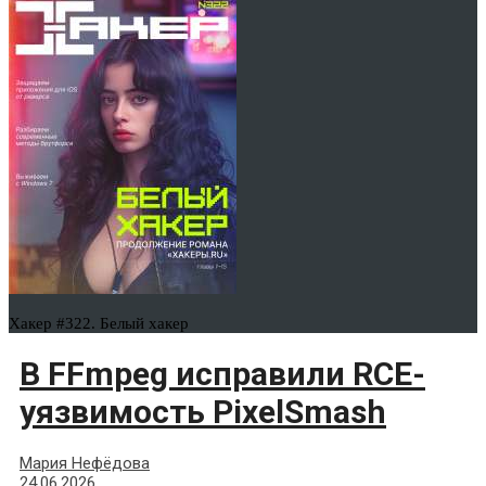
Хакер #322. Белый хакер
В FFmpeg исправили RCE-
уязвимость PixelSmash
Мария Нефёдова
24.06.2026