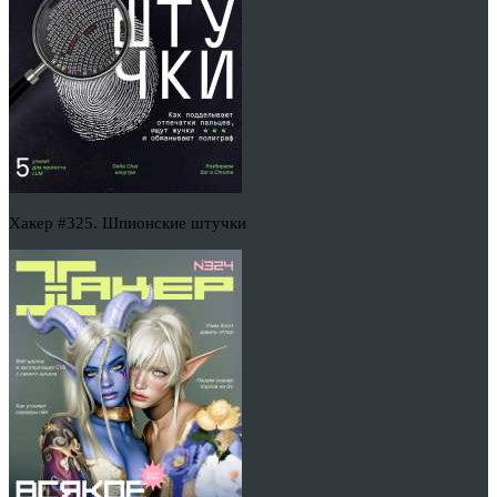
Хакер #325. Шпионские штучки