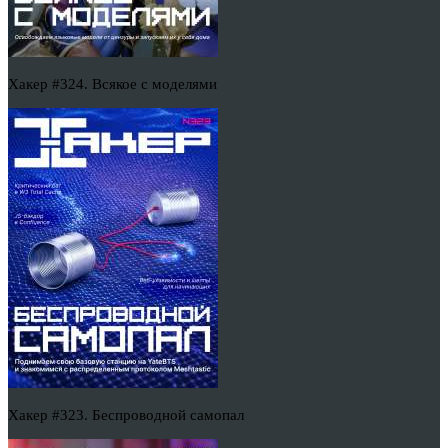
Хакер #324. Всякое с моделями
Хакер #323. Беспроводной самопал