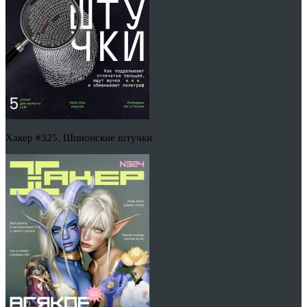
Хакер #325. Шпионские штучки