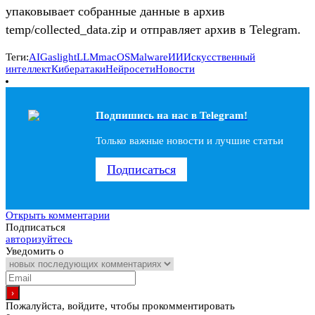
упаковывает собранные данные в архив
temp/collected_data.zip и отправляет архив в Telegram.
Теги:
AI
Gaslight
LLM
macOS
Malware
ИИ
Искусственный
интеллект
Кибератаки
Нейросети
Новости
Подпишись на наc в Telegram!
Только важные новости и лучшие статьи
Подписаться
Открыть комментарии
Подписаться
авторизуйтесь
Уведомить о
Пожалуйста, войдите, чтобы прокомментировать