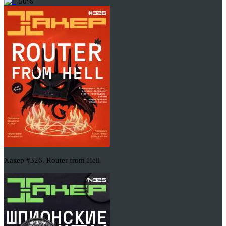
-50%
Хакер #326. Router from Hell