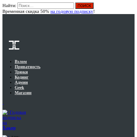
Найти:
Вход
Временная скидка 50%
на годовую подписку
!
Взлом
Приватность
Трюки
Кодинг
Админ
Geek
Магазин
Годовая
подписка
на
Хакер