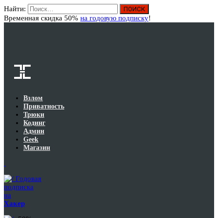
Найти:
Вход
Временная скидка 50%
на годовую подписку
!
Взлом
Приватность
Трюки
Кодинг
Админ
Geek
Магазин
Годовая
подписка
на
Хакер