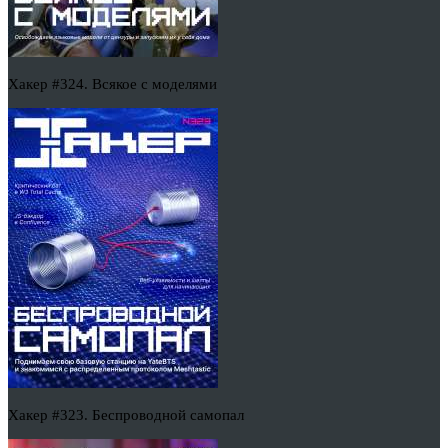
Хакер #324. Всякое с моделями
Хакер #323. Беспроводной самопал