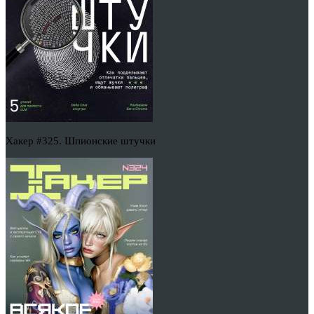
Хакер #325. Шпионские штучки