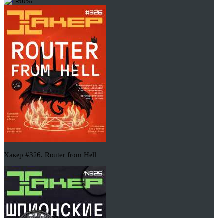
-50%
Хакер #326. Router from Hell