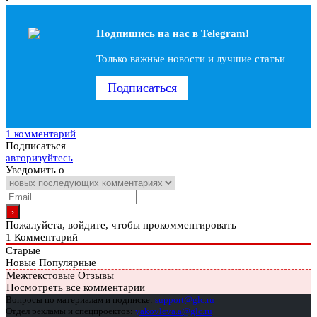
Подпишись на наc в Telegram!
Только важные новости и лучшие статьи
Подписаться
1 комментарий
Подписаться
авторизуйтесь
Уведомить о
Пожалуйста, войдите, чтобы прокомментировать
1
Комментарий
Старые
Новые
Популярные
Межтекстовые Отзывы
Посмотреть все комментарии
Вопросы по материалам и подписке:
support@glc.ru
Отдел рекламы и спецпроектов:
yakovleva.a@glc.ru