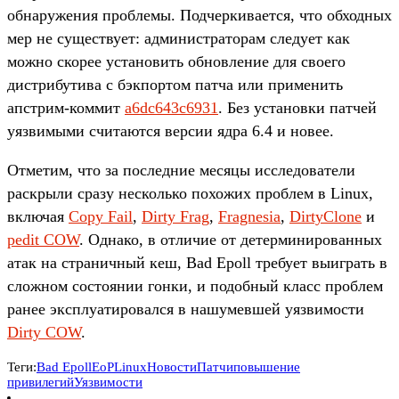
обнаружения проблемы. Подчеркивается, что обходных
мер не существует: администраторам следует как
можно скорее установить обновление для своего
дистрибутива с бэкпортом патча или применить
апстрим-коммит
a6dc643c6931
. Без установки патчей
уязвимыми считаются версии ядра 6.4 и новее.
Отметим, что за последние месяцы исследователи
раскрыли сразу несколько похожих проблем в Linux,
включая
Copy Fail
,
Dirty Frag
,
Fragnesia
,
DirtyClone
и
pedit COW
. Однако, в отличие от детерминированных
атак на страничный кеш, Bad Epoll требует выиграть в
сложном состоянии гонки, и подобный класс проблем
ранее эксплуатировался в нашумевшей уязвимости
Dirty COW
.
Теги:
Bad Epoll
EoP
Linux
Новости
Патчи
повышение
привилегий
Уязвимости