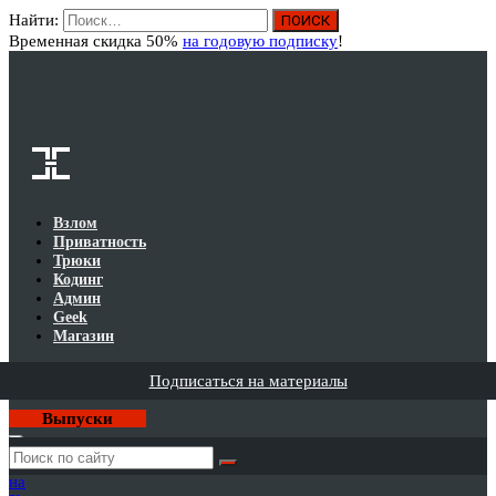
Найти:
Вход
Временная скидка 50%
на годовую подписку
!
Взлом
Приватность
Трюки
Кодинг
Админ
Geek
Магазин
Подписаться на материалы
Выпуски
Годовая
подписка
на