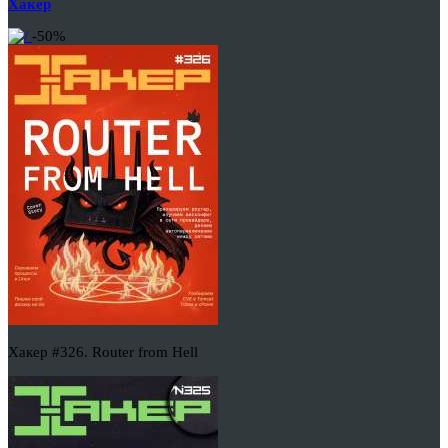
Хакер
-50%
Хакер #326. Router from Hell