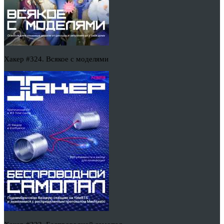
Хакер #324. Всякое с моделями