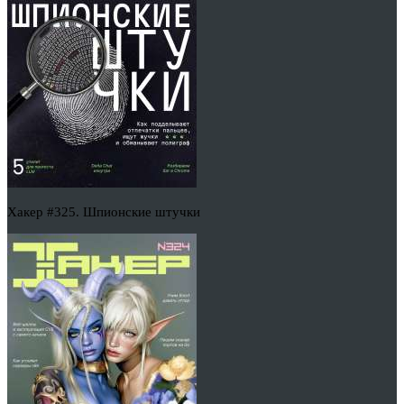
Хакер #325. Шпионские штучки