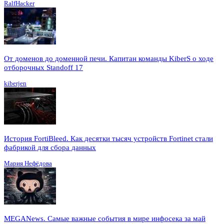
RalfHacker
От доменов до доменной печи. Капитан команды KiberS о ходе
отборочных Standoff 17
kiberjen
История FortiBleed. Как десятки тысяч устройств Fortinet стали
фабрикой для сбора данных
Мария Нефёдова
MEGANews. Cамые важные события в мире инфосека за май