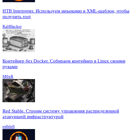
HTB Interpreter. Используем инъекцию в XML-шаблон, чтобы
получить root
RalfHacker
Контейнер без Docker. Собираем контейнер в Linux своими
руками
M0xR
Red Stable. Строим систему управления распределенной
атакующей инфраструктурой
es0rle0