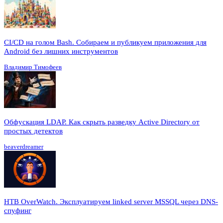
CI/CD на голом Bash. Собираем и публикуем приложения для
Android без лишних инструментов
Владимир Тимофеев
Обфускация LDAP. Как скрыть разведку Active Directory от
простых детектов
beaverdreamer
HTB OverWatch. Эксплуатируем linked server MSSQL через DNS-
спуфинг