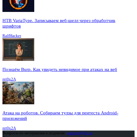
HTB VariaType. Записываем веб-шелл через обработчик
шрифтов
RalfHacker
Познаём Burp. Как увидеть невидимое при атаках на веб
ret0x2A
Атака на роботов. Собираем тулзы для пентеста Android-
приложений
ret0x2A
Вопросы по материалам и подписке:
support@glc.ru