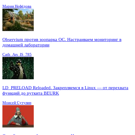
Мария Нефёдова
Observium против зоопарка ОС. Настраиваем мониторинг в
домашней лаборатории
Cath_Ars_IS_785
LD_PRELOAD Reloaded. Закрепляемся в Linux — от перехвата
функций до руткита BEURK
Моисей Сутулин