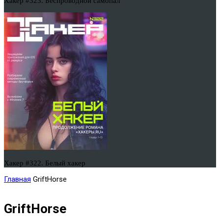
Хакер #323. Беспроводной самопал
Хакер #322. Белый хакер
Главная
GriftHorse
GriftHorse