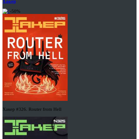
Хакер
-50%
Хакер #326. Router from Hell