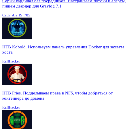
Серый кардинал без посредников. Настраиваем потоки и алерты,
пишем декодер для Graylog 7.1
Cath_Ars_IS_785
HTB Kobold. Используем панель управления Docker для захвата
хоста
RalfHacker
HTB Fries. Подделываем права в NFS, чтобы добраться от
контейнера до домена
RalfHacker