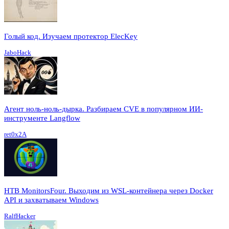
Голый код. Изучаем протектор ElecKey
JaboHack
Агент ноль-ноль-дырка. Разбираем CVE в популярном ИИ-
инструменте Langflow
ret0x2A
HTB MonitorsFour. Выходим из WSL-контейнера через Docker
API и захватываем Windows
RalfHacker