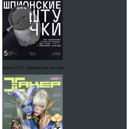
Хакер #325. Шпионские штучки