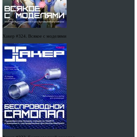
Хакер #324. Всякое с моделями