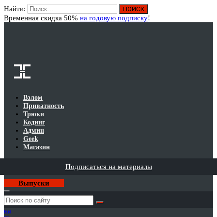
Найти:
Вход
Временная скидка 50%
на годовую подписку
!
Взлом
Приватность
Трюки
Кодинг
Админ
Geek
Магазин
Подписаться на материалы
Выпуски
Годовая
подписка
на