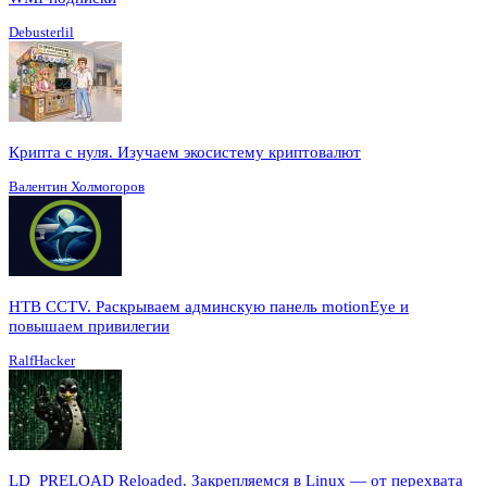
Debusterlil
Крипта с нуля. Изучаем экосистему криптовалют
Валентин Холмогоров
HTB CCTV. Раскрываем админскую панель motionEye и
повышаем привилегии
RalfHacker
LD_PRELOAD Reloaded. Закрепляемся в Linux — от перехвата