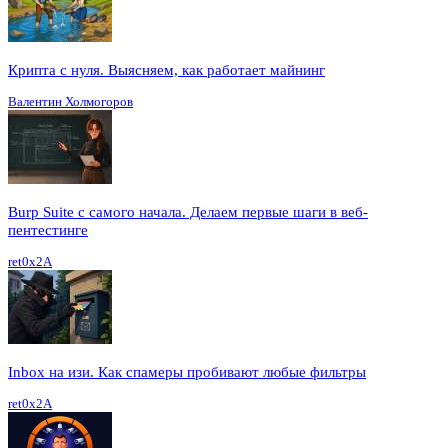
Крипта с нуля. Выясняем, как работает майнинг
Валентин Холмогоров
Burp Suite с самого начала. Делаем первые шаги в веб-
пентестинге
ret0x2A
Inbox на изи. Как спамеры пробивают любые фильтры
ret0x2A