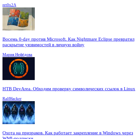
ret0x2A
Восемь 0-day против Microsoft. Как Nightmare Eclipse превратил
раскрытие уязвимостей в личную войну
Мария Нефёдова
HTB DevArea. Обходим проверку символических ссылок в Linux
RalfHacker
Охота на призраков. Как работает закрепление в Windows через
WMI-подписки