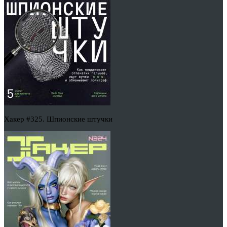
Хакер #325. Шпионские штучки