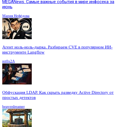
MEGANews. Cамые важные события в мире инфосека за
июнь
Мария Нефёдова
Агент ноль-ноль-дырка. Разбираем CVE в популярном ИИ-
инструменте Langflow
ret0x2A
Обфускация LDAP. Как скрыть разведку Active Directory от
простых детектов
beaverdreamer