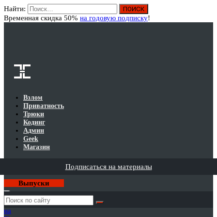
Найти:
Вход
Временная скидка 50%
на годовую подписку
!
Взлом
Приватность
Трюки
Кодинг
Админ
Geek
Магазин
Подписаться на материалы
Выпуски
Годовая
подписка
на