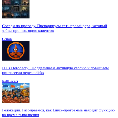
Соседи по проводу. Препарируем сеть провайдера, который
забыл про изоляцию клиентов
Gerion
HTB Pterodactyl. Подделываем активную сессию и повышаем
привилегии через udisks
RalfHacker
Релокации. Разбираемся, как Linux-программа находит функцию
во время выполнения