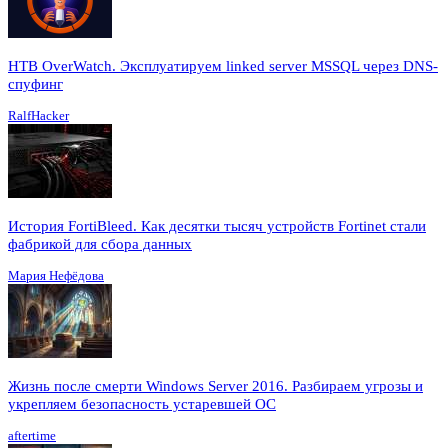
HTB OverWatch. Эксплуатируем linked server MSSQL через DNS-
спуфинг
RalfHacker
История FortiBleed. Как десятки тысяч устройств Fortinet стали
фабрикой для сбора данных
Мария Нефёдова
Жизнь после смерти Windows Server 2016. Разбираем угрозы и
укрепляем безопасность устаревшей ОС
aftertime