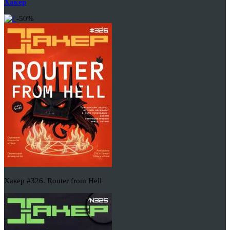
Хакер
-50%
Хакер #326. Router from Hell