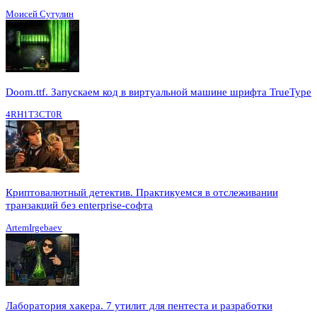
Моисей Сутулин
Doom.ttf. Запускаем код в виртуальной машине шрифта TrueType
4RH1T3CT0R
Криптовалютный детектив. Практикуемся в отслеживании
транзакций без enterprise-софта
ArtemIrgebaev
Лаборатория хакера. 7 утилит для пентеста и разработки