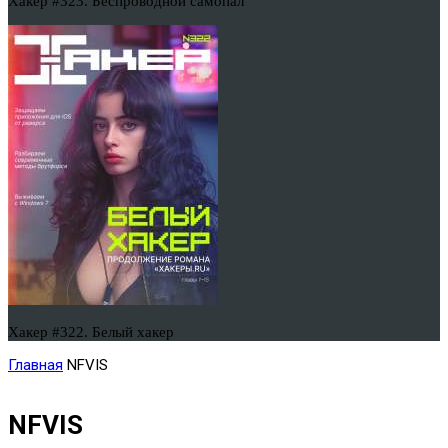
Хакер #323. Беспроводной самопал
Хакер #322. Белый хакер
Главная
NFVIS
NFVIS