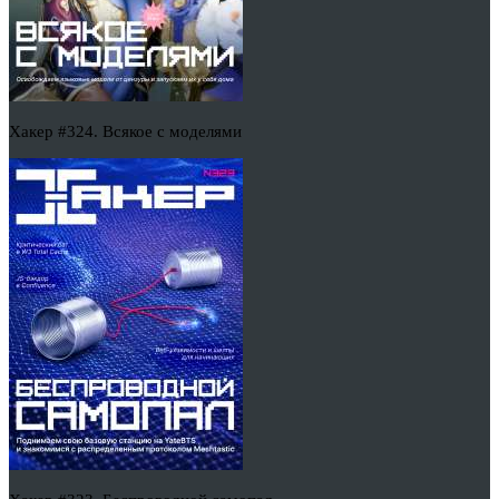
Хакер #324. Всякое с моделями